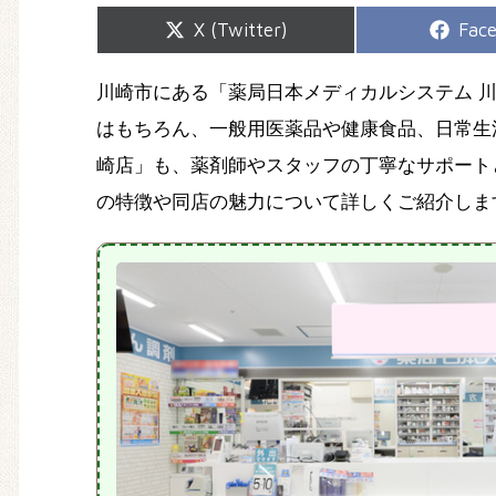
Share
Shar
X (Twitter)
Fac
on
on
川崎市にある「薬局日本メディカルシステム 
はもちろん、一般用医薬品や健康食品、日常生
崎店」も、薬剤師やスタッフの丁寧なサポート
の特徴や同店の魅力について詳しくご紹介しま