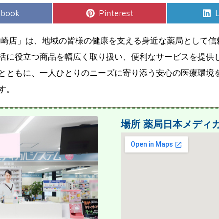
e
Share
S
ebook
Pinterest
L
on
川崎店」は、地域の皆様の健康を支える身近な薬局として信
活に役立つ商品を幅広く取り扱い、便利なサービスを提供し
とともに、一人ひとりのニーズに寄り添う安心の医療環境
す。
場所
薬局日本メディ