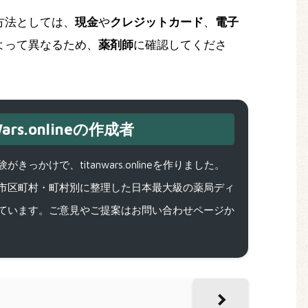
方法としては、
現金
や
クレジットカード
、
電子
よって異なるため、
薬剤師
に確認してくださ
ars.onlineの作成者
で、titanwars.onlineを作りました。
市区町村・町村別に整理した日本最大級の薬局ディ
ています。ご意見やご提案はお問い合わせページか