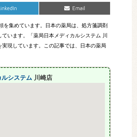
hare
Share
inkedIn
Email
on
on
頼を集めています。日本の薬局は、処方箋調剤
ています。「薬局日本メディカルシステム 川
を実現しています。この記事では、日本の薬局
カルシステム
川崎店