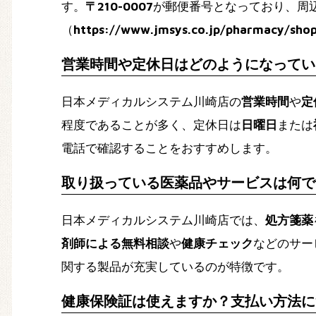
す。
〒210-0007
が郵便番号となっており、周
（
https://www.jmsys.co.jp/pharmacy/shop
営業時間や定休日はどのようになってい
日本メディカルシステム川崎店の
営業時間
や
定
程度であることが多く、定休日は
日曜日
または
電話で確認することをおすすめします。
取り扱っている医薬品やサービスは何で
日本メディカルシステム川崎店では、
処方箋薬
剤師による無料相談
や
健康チェック
などのサー
関する製品が充実しているのが特徴です。
健康保険証は使えますか？支払い方法に