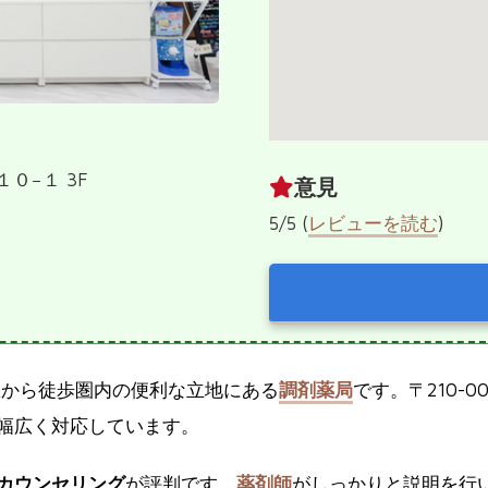
０−１ 3F
意見
5/5 (
レビューを読む
)
駅から徒歩圏内の便利な立地にある
調剤薬局
です。〒210-
幅広く対応しています。
カウンセリング
が評判です。
薬剤師
がしっかりと説明を行