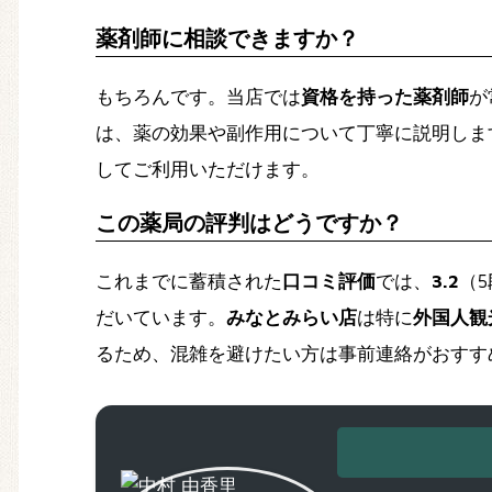
薬剤師に相談できますか？
もちろんです。当店では
資格を持った薬剤師
が
は、薬の効果や副作用について丁寧に説明しま
してご利用いただけます。
この薬局の評判はどうですか？
これまでに蓄積された
口コミ評価
では、
3.2
（
だいています。
みなとみらい店
は特に
外国人観
るため、混雑を避けたい方は事前連絡がおすす