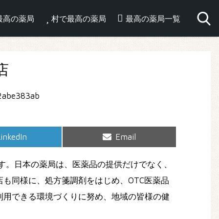
最高の薬局
村で最高の薬局
最高の薬局一覧
店
hare
Share
inkedIn
Email
on
on
す。日本の薬局は、医薬品の提供だけでなく、
も同様に、処方箋調剤をはじめ、OTC医薬品
利用できる環境づくりに努め、地域の皆様の健