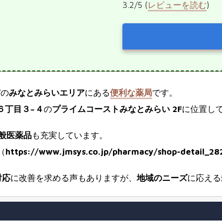
3.2/5 (
レビューを読む
)
市
の
みなとみらいエリア
にある
便利な薬局
です。
６丁目３−４
の
プライムコーストみなとみらい 2F
に位置し
般医薬品
も充実しています。
（
https://www.jmsys.co.jp/pharmacy/shop-detail_28
対応
に改善を求める声もありますが、
地域のニーズ
に応える