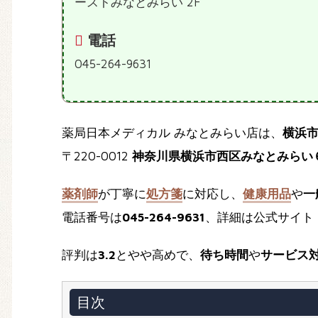
ーストみなとみらい 2F
電話
045-264-9631
薬局日本メディカル みなとみらい店は、
横浜
〒220-0012
神奈川県横浜市西区みなとみらい
薬剤師
が丁寧に
処方箋
に対応し、
健康用品
や
一
電話番号は
045-264-9631
、詳細は公式サイト
評判は
3.2
とやや高めで、
待ち時間
や
サービス
目次