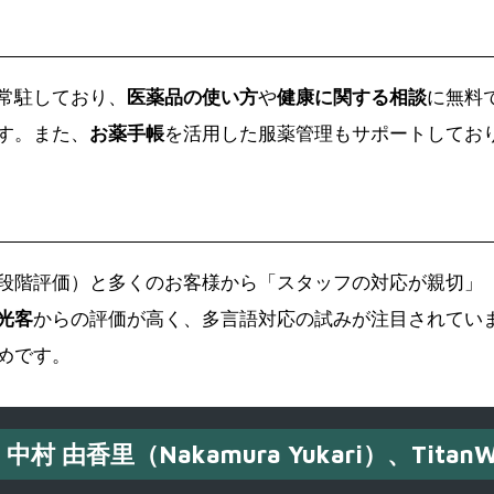
常駐しており、
医薬品の使い方
や
健康に関する相談
に無料
す。また、
お薬手帳
を活用した服薬管理もサポートしてお
5段階評価）と多くのお客様から「スタッフの対応が親切」
光客
からの評価が高く、多言語対応の試みが注目されてい
めです。
中村 由香里（Nakamura Yukari）、TitanW