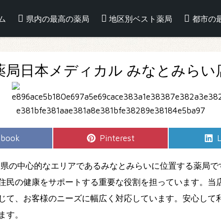
ム
県内の最高の薬局
地区別ベスト薬局
都市の
薬局日本メディカル みなとみらい
e
Share
S
ebook
Pinterest
L
on
県の中心的なエリアであるみなとみらいに位置する薬局で
住民の健康をサポートする重要な役割を担っています。当店
じて、お客様のニーズに幅広く対応しています。安心して
ます。