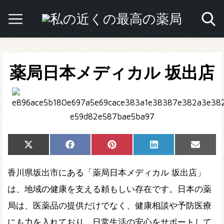
薬局日本メディカル 坂出店
Share
Share
Share
Share
Share
X
Facebook
Pinterest
LinkedIn
Email
on
on
on
on
on
(Twitter)
香川県坂出市にある「薬局日本メディカル 坂出店」
は、地域の健康を支える頼もしい存在です。日本の薬
局は、医薬品の提供だけでなく、健康相談や予防医療
にも力を入れており、日常生活の安心をサポートして