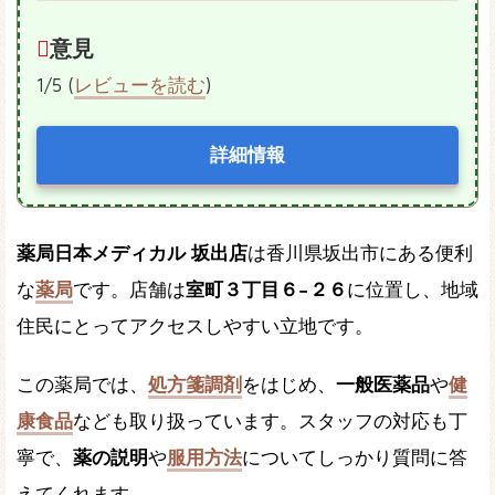
意見
1/5 (
レビューを読む
)
詳細情報
薬局日本メディカル 坂出店
は香川県坂出市にある便利
な
薬局
です。店舗は
室町３丁目６−２６
に位置し、地域
住民にとってアクセスしやすい立地です。
この薬局では、
処方箋調剤
をはじめ、
一般医薬品
や
健
康食品
なども取り扱っています。スタッフの対応も丁
寧で、
薬の説明
や
服用方法
についてしっかり質問に答
えてくれます。