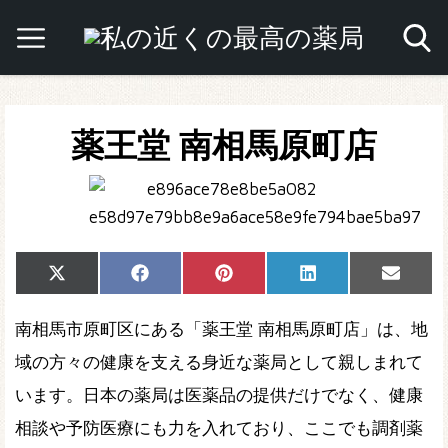
薬王堂 南相馬原町店
Share
Share
Share
Share
Share
X
Facebook
Pinterest
LinkedIn
Email
on
on
on
on
on
(Twitter)
南相馬市原町区にある「薬王堂 南相馬原町店」は、地
域の方々の健康を支える身近な薬局として親しまれて
います。日本の薬局は医薬品の提供だけでなく、健康
相談や予防医療にも力を入れており、ここでも調剤薬