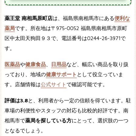
薬王堂 南相馬原町店
は、福島県南相馬市にある
便利な
薬局
です。所在地は〒975-0052 福島県南相馬市原町
区中太田天狗田９３で、電話番号は0244-26-3971で
す。
医薬品
や
健康食品
、
日用品
など、幅広い商品を取り扱
っており、地域の
健康サポート
として役立っていま
す。店舗情報は
公式サイト
で確認可能です。
評価は3.8
と、利用者から一定の信頼を得ています。駐
車場の利便性やスタッフの対応も比較的好評です。南
相馬市で
薬局を探している方
にとって、選択肢の一つ
となるでしょう。