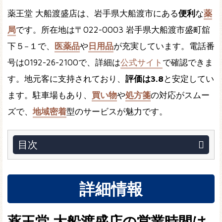
薬王堂 大船渡盛店は、岩手県大船渡市にある
便利
な
薬
局
です。所在地は〒022-0003 岩手県大船渡市盛町舘
下５−１で、
医薬品
や
日用品
が充実しています。電話番
号は0192-26-2100で、詳細は
公式サイト
で確認できま
す。地元客に支持されており、
評価は3.8
と安定してい
ます。駐車場もあり、
買い物
や
処方箋
の対応がスムー
ズで、
地域密着
型のサービスが魅力です。
目次
詳細情報
薬王堂 大船渡盛店の営業時間は