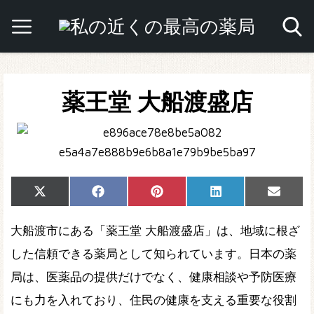
薬王堂 大船渡盛店
Share
Share
Share
Share
Share
X
Facebook
Pinterest
LinkedIn
Email
on
on
on
on
on
(Twitter)
大船渡市にある「薬王堂 大船渡盛店」は、地域に根ざ
した信頼できる薬局として知られています。日本の薬
局は、医薬品の提供だけでなく、健康相談や予防医療
にも力を入れており、住民の健康を支える重要な役割