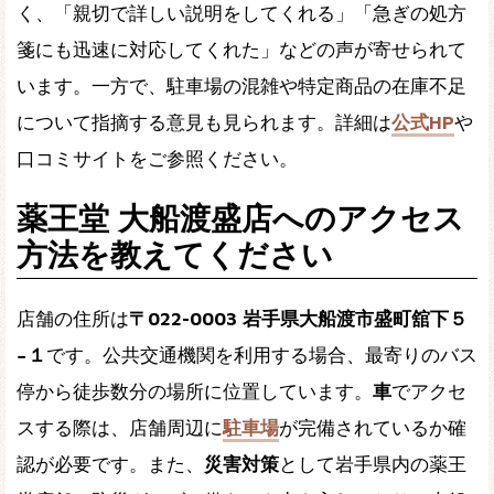
く、「親切で詳しい説明をしてくれる」「急ぎの処方
箋にも迅速に対応してくれた」などの声が寄せられて
います。一方で、駐車場の混雑や特定商品の在庫不足
について指摘する意見も見られます。詳細は
公式HP
や
口コミサイトをご参照ください。
薬王堂 大船渡盛店へのアクセス
方法を教えてください
店舗の住所は
〒022-0003 岩手県大船渡市盛町舘下５
−１
です。公共交通機関を利用する場合、最寄りのバス
停から徒歩数分の場所に位置しています。
車
でアクセ
スする際は、店舗周辺に
駐車場
が完備されているか確
認が必要です。また、
災害対策
として岩手県内の薬王