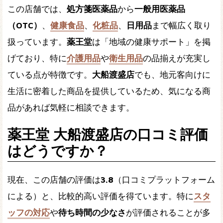
この店舗では、
処方箋医薬品
から
一般用医薬品
（OTC）
、
健康食品
、
化粧品
、
日用品
まで幅広く取り
扱っています。
薬王堂
は「地域の健康サポート」を掲
げており、特に
介護用品
や
衛生用品
の品揃えが充実し
ている点が特徴です。
大船渡盛店
でも、地元客向けに
生活に密着した商品を提供しているため、気になる商
品があれば気軽に相談できます。
薬王堂 大船渡盛店の口コミ評価
はどうですか？
現在、この店舗の評価は
3.8
（口コミプラットフォーム
による）と、比較的高い評価を得ています。特に
スタ
ッフの対応
や
待ち時間の少なさ
が評価されることが多