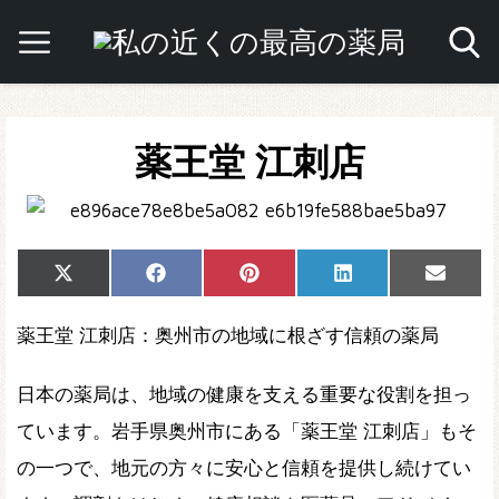
薬王堂 江刺店
Share
Share
Share
Share
Share
X
Facebook
Pinterest
LinkedIn
Email
on
on
on
on
on
(Twitter)
薬王堂 江刺店：奥州市の地域に根ざす信頼の薬局
日本の薬局は、地域の健康を支える重要な役割を担っ
ています。岩手県奥州市にある「薬王堂 江刺店」もそ
の一つで、地元の方々に安心と信頼を提供し続けてい