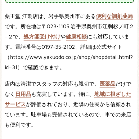
薬王堂 江刺店は、岩手県奥州市にある
便利な調剤薬局
です。所在地は〒023-1105 岩手県奥州市江刺杉ノ町２
−２で、
処方箋受け付け
や
健康相談
にも対応していま
す。電話番号は0197-35-2102、詳細は公式サイト
（https://www.yakuodo.co.jp/shop/shopdetail.html?
id=31）で確認できます。
店内は清潔でスタッフの対応も親切で、
医薬品
だけで
なく
日用品
も充実しています。特に、
地域に根ざした
サービス
が評価されており、近隣の住民から信頼され
ています。駐車場も完備されているので、車での来店
も便利です。