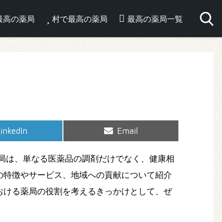
最高の薬局
村で最高の薬局
最高の薬局一覧
hare
Share
inkedIn
Email
on
on
局は、単なる医薬品の調剤だけでなく、健康相
の特徴やサービス、地域への貢献について紹介
おける薬局の役割を考えるきっかけとして、ぜ