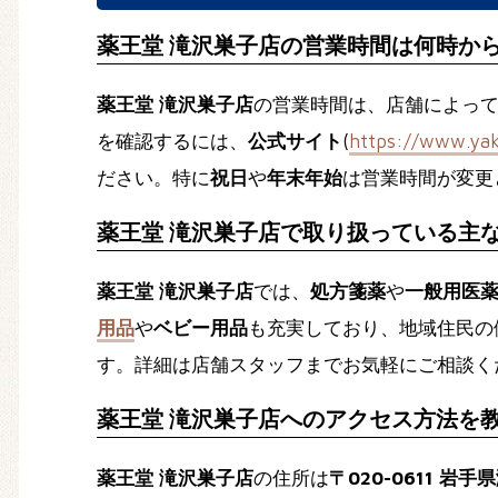
薬王堂 滝沢巣子店の営業時間は何時か
薬王堂 滝沢巣子店
の営業時間は、店舗によっ
を確認するには、
公式サイト
(
https://www.yak
ださい。特に
祝日
や
年末年始
は営業時間が変更
薬王堂 滝沢巣子店で取り扱っている主
薬王堂 滝沢巣子店
では、
処方箋薬
や
一般用医薬品
用品
や
ベビー用品
も充実しており、地域住民の
す。詳細は店舗スタッフまでお気軽にご相談く
薬王堂 滝沢巣子店へのアクセス方法を
薬王堂 滝沢巣子店
の住所は
〒020-0611 岩手