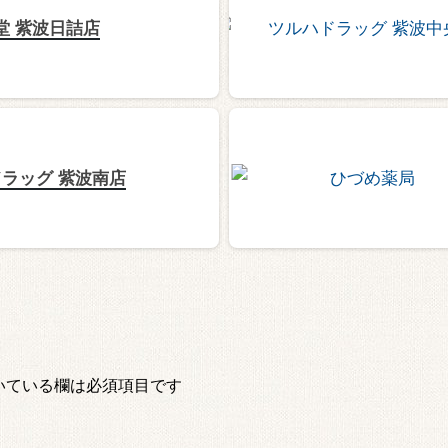
堂 紫波日詰店
ラッグ 紫波南店
いている欄は必須項目です