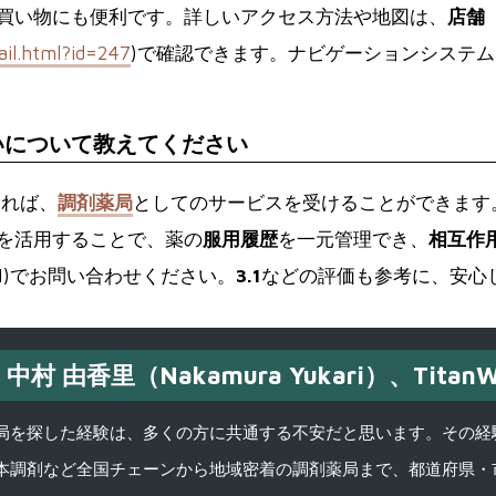
買い物にも便利です。詳しいアクセス方法や地図は、
店舗
il.html?id=247
)で確認できます。ナビゲーションシステ
いについて教えてください
ければ、
調剤薬局
としてのサービスを受けることができます
を活用することで、薬の
服用履歴
を一元管理でき、
相互作
-7691)でお問い合わせください。
3.1
などの評価も参考に、安心
中村 由香里（Nakamura Yukari）、TitanW
を探した経験は、多くの方に共通する不安だと思います。その経験がきっかけ
本調剤など全国チェーンから地域密着の調剤薬局まで、都道府県・