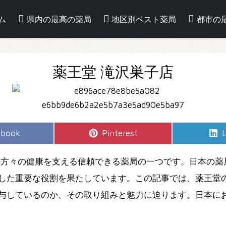
ム
県内の最高の薬局
地区別ベスト薬局
都市の
薬王堂 滝沢巣子店
e
Share
S
ebook
Pinterest
L
on
の方々の健康を支える信頼できる薬局の一つです。日本の薬
した重要な役割を果たしています。この記事では、薬王堂
与しているのか、その取り組みと魅力に迫ります。日本に