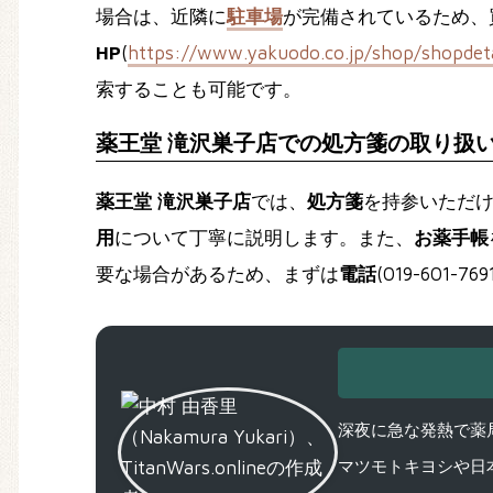
場合は、近隣に
駐車場
が完備されているため、
HP
(
https://www.yakuodo.co.jp/shop/shopdeta
索することも可能です。
薬王堂 滝沢巣子店での処方箋の取り扱
薬王堂 滝沢巣子店
では、
処方箋
を持参いただ
用
について丁寧に説明します。また、
お薬手帳
要な場合があるため、まずは
電話
(019-601
深夜に急な発熱で薬局
マツモトキヨシや日