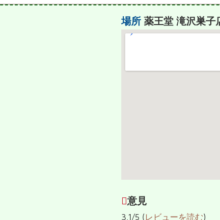
場所
薬王堂 滝沢巣子
意見
3.1/5 (
レビューを読む
)