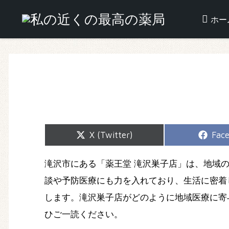
ホー
Share
Shar
X (Twitter)
Fac
on
on
滝沢市にある「薬王堂 滝沢巣子店」は、地域
談や予防医療にも力を入れており、生活に密着
します。滝沢巣子店がどのように地域医療に寄
ひご一読ください。