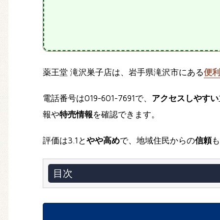
薬王堂 滝沢巣子店は、岩手県滝沢市にある
便
電話番号は019-601-7691で、
アクセスしやすい
報や
特売情報
を確認できます。
評価は3.1と
やや高め
で、地域住民からの
信頼
も
目次