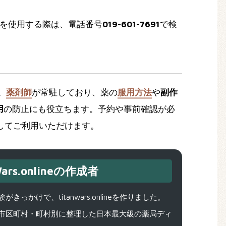
ムを使用する際は、電話番号
019-601-7691
で検
。
薬剤師
が常駐しており、薬の
服用方法
や
副作
用
の防止にも役立ちます。予約や事前確認が必
してご利用いただけます。
ars.onlineの作成者
で、titanwars.onlineを作りました。
市区町村・町村別に整理した日本最大級の薬局ディ