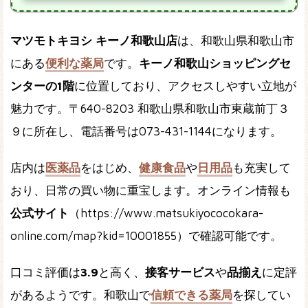
マツモトキヨシ キーノ和歌山店
は、和歌山県和歌山市
にある
便利な薬局
です。
キーノ和歌山ショッピングセ
ンターの1階
に位置しており、アクセスしやすい立地が
魅力です。〒640-8203 和歌山県和歌山市東蔵前丁３
９に所在し、電話番号は073-431-1144になります。
店内は
医薬品
をはじめ、
健康食品
や
日用品
も充実して
おり、日常の買い物に重宝します。オンライン情報も
公式サイト
（https://www.matsukiyococokara-
online.com/map?kid=10001855）で確認可能です。
口コミ評価は
3.9
と高く、
接客サービス
や
品揃え
に定評
があるようです。和歌山で
信頼できる薬局
を探してい