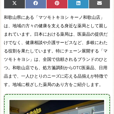
Share
Share
Share
Share
Share
X
Facebook
Pinterest
LinkedIn
Email
on
on
on
on
on
(Twitter)
和歌山県にある「マツモトキヨシ キーノ和歌山店」
は、地域の方々の健康を支える身近な薬局として親し
まれています。日本における薬局は、医薬品の提供だ
けでなく、健康相談や介護サービスなど、多岐にわた
る役割を果たしています。特にチェーン展開する「マ
ツモトキヨシ」は、全国で信頼されるブランドのひと
つ。和歌山店でも、処方箋調剤からOTC医薬品、日用
品まで、一人ひとりのニーズに応える品揃えが特徴で
す。地域に根ざした薬局のあり方をご紹介します。