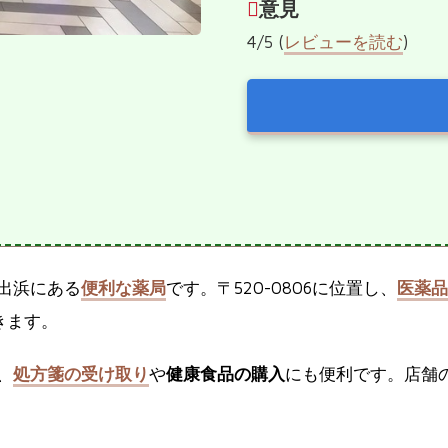
意見
4/5 (
レビューを読む
)
出浜にある
便利な薬局
です。〒520-0806に位置し、
医薬品
きます。
、
処方箋の受け取り
や
健康食品の購入
にも便利です。店舗