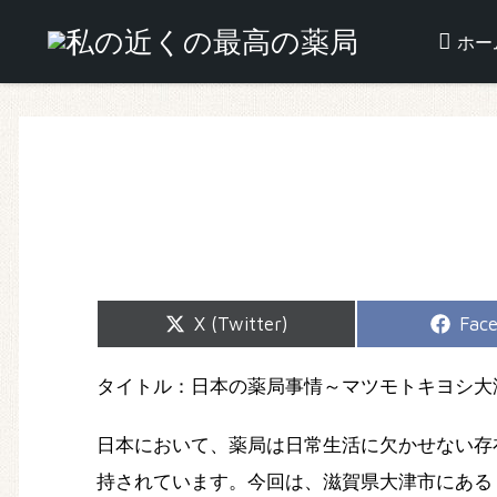
ホー
Share
Shar
X (Twitter)
Fac
on
on
タイトル：日本の薬局事情～マツモトキヨシ大
日本において、薬局は日常生活に欠かせない存
持されています。今回は、滋賀県大津市にある