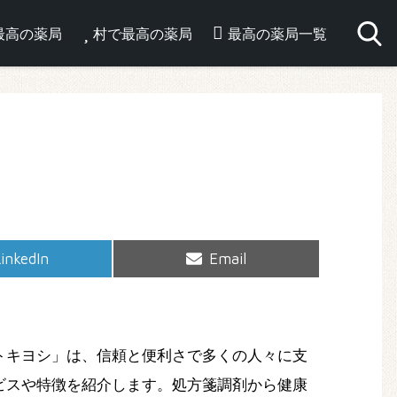
最高の薬局
村で最高の薬局
最高の薬局一覧
hare
Share
inkedIn
Email
on
on
トキヨシ」は、信頼と便利さで多くの人々に支
ビスや特徴を紹介します。処方箋調剤から健康