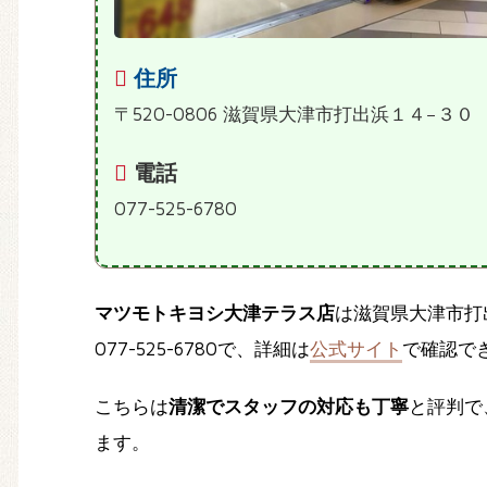
住所
〒520-0806 滋賀県大津市打出浜１４−３０
電話
077-525-6780
マツモトキヨシ大津テラス店
は滋賀県大津市打
077-525-6780で、詳細は
公式サイト
で確認で
こちらは
清潔でスタッフの対応も丁寧
と評判で
ます。