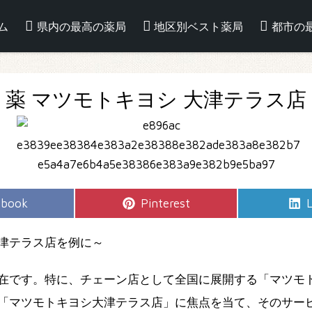
ム
県内の最高の薬局
地区別ベスト薬局
都市の
薬 マツモトキヨシ 大津テラス店
e
Share
S
ebook
Pinterest
L
on
津テラス店を例に～
在です。特に、チェーン店として全国に展開する「マツモ
「マツモトキヨシ大津テラス店」に焦点を当て、そのサー