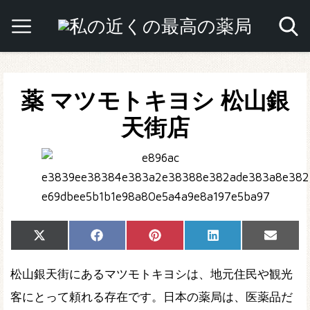
薬 マツモトキヨシ 松山銀
天街店
Share
Share
Share
Share
Share
X
Facebook
Pinterest
LinkedIn
Email
on
on
on
on
on
(Twitter)
松山銀天街にあるマツモトキヨシは、地元住民や観光
客にとって頼れる存在です。日本の薬局は、医薬品だ