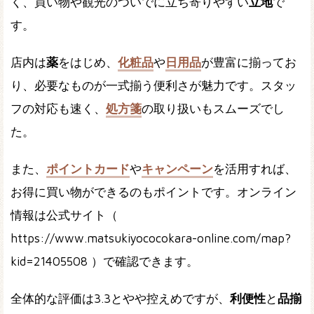
く、買い物や観光のついでに立ち寄りやすい
立地
で
す。
店内は
薬
をはじめ、
化粧品
や
日用品
が豊富に揃ってお
り、必要なものが一式揃う便利さが魅力です。スタッ
フの対応も速く、
処方箋
の取り扱いもスムーズでし
た。
また、
ポイントカード
や
キャンペーン
を活用すれば、
お得に買い物ができるのもポイントです。オンライン
情報は公式サイト（
https://www.matsukiyococokara-online.com/map?
kid=21405508 ）で確認できます。
全体的な評価は3.3とやや控えめですが、
利便性
と
品揃