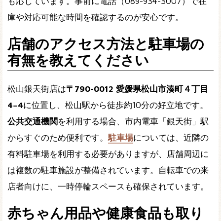
も応じています。事前に電話（089-934-3007）で在
庫や対応可能な時間を確認するのが安心です。
店舗のアクセス方法と駐車場の
有無を教えてください
松山銀天街店は
〒790-0012 愛媛県松山市湊町４丁目
4−4
に位置し、松山駅から徒歩約10分の好立地です。
公共交通機関
を利用する場合、市内電車「銀天街」駅
からすぐのため便利です。
駐車場
については、近隣の
有料駐車場を利用する必要がありますが、店舗周辺に
は複数の駐車施設が整備されています。自転車での来
店者向けに、一時停輪スペースも確保されています。
赤ちゃん用品や健康食品も取り