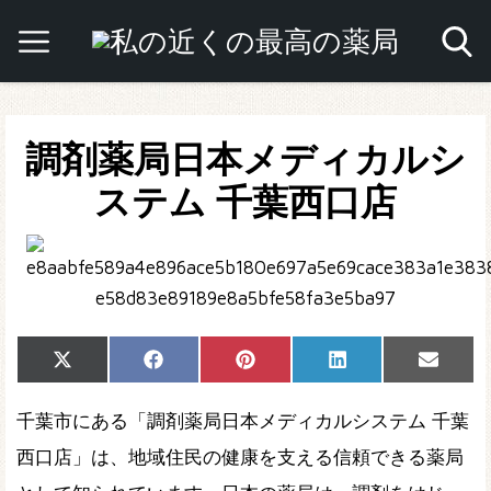
調剤薬局日本メディカルシ
ステム 千葉西口店
Share
Share
Share
Share
Share
X
Facebook
Pinterest
LinkedIn
Email
on
on
on
on
on
(Twitter)
千葉市にある「調剤薬局日本メディカルシステム 千葉
西口店」は、地域住民の健康を支える信頼できる薬局