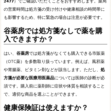
2477
）でご確認いただくことをおすすめします。薬局
の営業時間は処方箋の受け付けや健康相談の時間帯に
も影響するため、特に緊急の場合は注意が必要です。
谷薬房では処方箋なしで薬を購
入できますか？
はい、
谷薬房
では処方箋がなくても購入できる市販薬
（OTC薬）を多数取り扱っています。例えば、風邪薬
や胃腸薬、ビタミン剤などが該当します。ただし、
処
方箋が必要な医療用医薬品
については医師の診断が必
須です。購入前に薬剤師に症状や体質を相談すること
で、適切な商品を選ぶことができます。
健康保険証は使えますか？