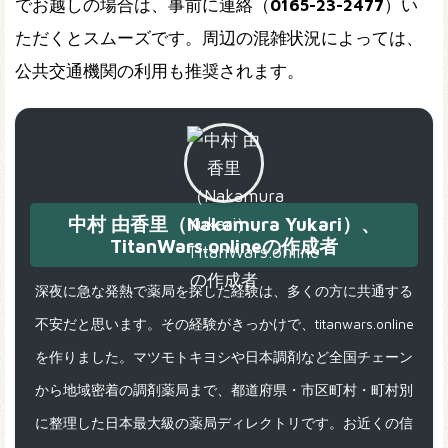
でお越しの場合は、事前に連絡（
0165-23-2477
）い
ただくとスムーズです。周辺の混雑状況によっては、
公共交通機関の利用も推奨されます。
中村 由香里（Nakamura Yukari）、
TitanWars.onlineの作成者
深夜に急な発熱で薬局を探した経験は、多くの方に共通する
不安だと思います。その経験がきっかけで、titanwars.online
を作りました。マツモトキヨシや日本調剤など全国チェーン
から地域密着の調剤薬局まで、都道府県・市区町村・町村別
に整理した日本最大級の薬局ディレクトリです。お近くの信