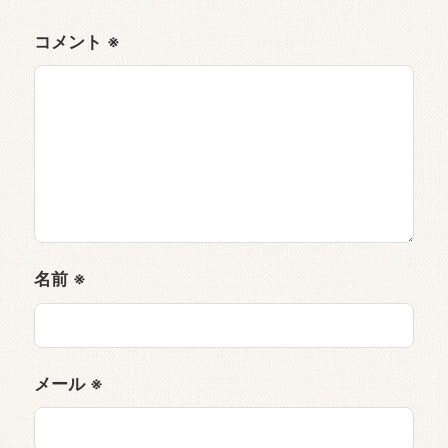
コメント
※
名前
※
メール
※