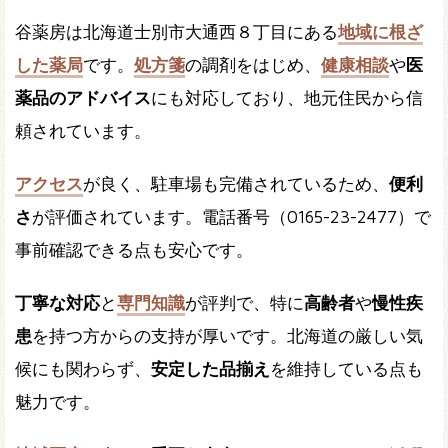
谷薬房は北海道士別市大通西８丁目にある
地域に根ざ
した薬局
です。
処方箋
の調剤をはじめ、
健康相談
や
医
薬品のアドバイス
にも対応しており、地元住民から信
頼されています。
アクセス
が良く、駐車場も完備されているため、
便利
さ
が評価されています。電話番号（0165-23-2477）で
事前確認できる点も安心です。
丁寧な対応
と
専門知識
が評判で、特に
高齢者
や
慢性疾
患
を持つ方からの支持が厚いです。北海道の厳しい気
候にも関わらず、
安定した品揃え
を維持している点も
魅力です。