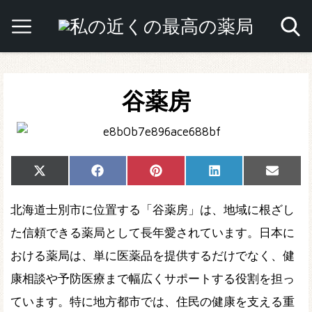
谷薬房
Share
Share
Share
Share
Share
X
Facebook
Pinterest
LinkedIn
Email
on
on
on
on
on
(Twitter)
北海道士別市に位置する「谷薬房」は、地域に根ざし
た信頼できる薬局として長年愛されています。日本に
おける薬局は、単に医薬品を提供するだけでなく、健
康相談や予防医療まで幅広くサポートする役割を担っ
ています。特に地方都市では、住民の健康を支える重