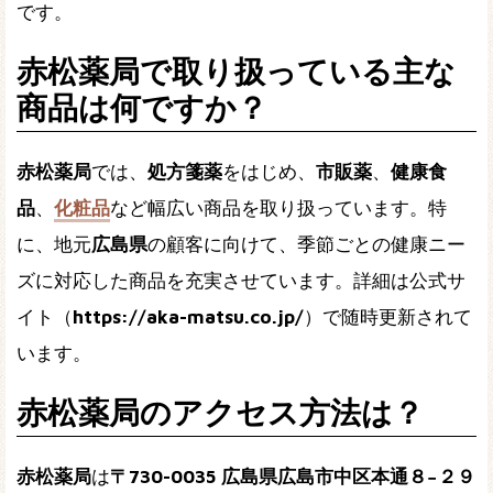
です。
赤松薬局で取り扱っている主な
商品は何ですか？
赤松薬局
では、
処方箋薬
をはじめ、
市販薬
、
健康食
品
、
化粧品
など幅広い商品を取り扱っています。特
に、地元
広島県
の顧客に向けて、季節ごとの健康ニー
ズに対応した商品を充実させています。詳細は公式サ
イト（
https://aka-matsu.co.jp/
）で随時更新されて
います。
赤松薬局のアクセス方法は？
赤松薬局
は
〒730-0035 広島県広島市中区本通８−２９