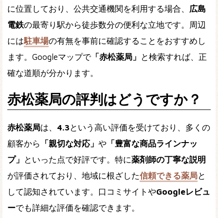
に位置しており、公共交通機関を利用する場合、
広島
電鉄
の最寄り駅から徒歩数分の便利な立地です。周辺
には
駐車場
の有無を事前に確認することをおすすめし
ます。Googleマップで
「赤松薬局」
と検索すれば、正
確な道順が分かります。
赤松薬局の評判はどうですか？
赤松薬局
は、
4.3
という高い評価を受けており、多くの
顧客から
「親切な対応」
や
「豊富な商品ラインナッ
プ」
といった点で好評です。特に
薬剤師の丁寧な説明
が評価されており、地域に根ざした
信頼できる薬局
と
して認知されています。口コミサイトや
Googleレビュ
ー
でも詳細な評価を確認できます。