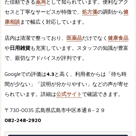
た信頼できる
薬局
として知られています。便利なアク
セスと丁寧なサービスが特徴で、
処方箋
の調剤から
健
康相談
まで幅広く対応しています。
店内は清潔で整っており、
医薬品
だけでなく
健康食品
や
日用雑貨
も充実しています。スタッフの知識が豊富
で、親切なアドバイスが評判です。
Googleでの評価は
4.3
と高く、利用者からは「待ち時
間が少ない」「説明が分かりやすい」などの声が寄せ
られています。詳細は
公式サイト
で確認できます。
〒730-0035 広島県広島市中区本通８−２９
082-248-2920