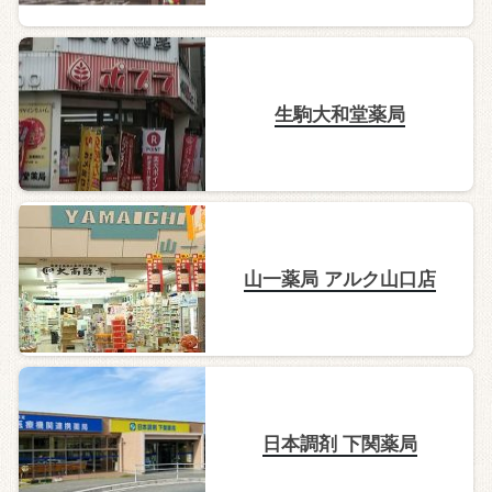
生駒大和堂薬局
山一薬局 アルク山口店
日本調剤 下関薬局