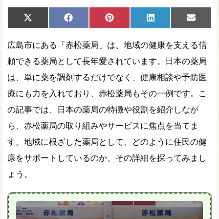
Share
Share
Share
Share
Share
X
Facebook
Pinterest
LinkedIn
Email
on
on
on
on
on
(Twitter)
広島市にある「赤松薬局」は、地域の健康を支える信
頼できる薬局として長年愛されています。日本の薬局
は、単に薬を調剤するだけでなく、健康相談や予防医
療にも力を入れており、赤松薬局もその一例です。こ
の記事では、日本の薬局の特徴や役割を紹介しなが
ら、赤松薬局の取り組みやサービスに焦点を当てま
す。地域に根ざした薬局として、どのように住民の健
康をサポートしているのか、その詳細を探ってみまし
ょう。