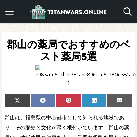
郡山の薬局でおすすめのベ
スト薬局5選
Share
Share
Share
Share
Share
X
Facebook
Pinterest
LinkedIn
Email
on
on
on
on
on
(Twitter)
郡山は、福島県の中心都市として知られる地域であ
り、その歴史と文化が深く根付いています。郡山の薬