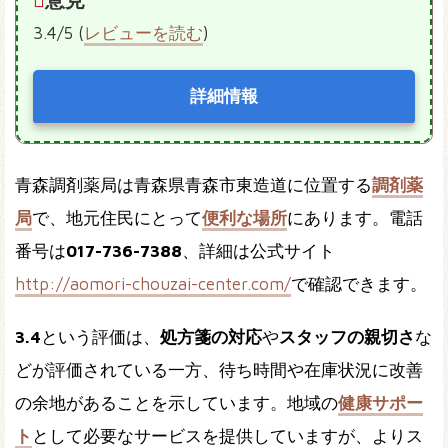
3.4/5 (
レビューを読む
)
詳細情報
青森調剤薬局は青森県青森市東造道に位置する
調剤薬
局
で、地元住民にとって
便利な場所
にあります。電話
番号は
017-736-7388
、詳細は公式サイト
http://aomori-chouzai-center.com/
で確認できます。
3.4
という評価は、
処方箋の対応
や
スタッフの親切さ
な
どが評価されている一方、待ち時間や在庫状況に改善
の余地があることを示しています。地域の
健康サポー
ト
として必要なサービスを提供していますが、よりス