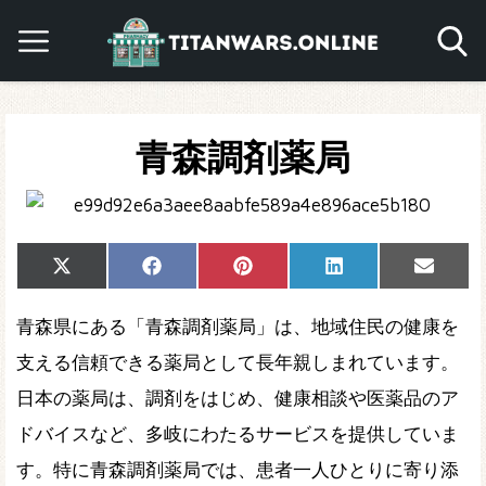
青森調剤薬局
Share
Share
Share
Share
Share
X
Facebook
Pinterest
LinkedIn
Email
on
on
on
on
on
(Twitter)
青森県にある「青森調剤薬局」は、地域住民の健康を
支える信頼できる薬局として長年親しまれています。
日本の薬局は、調剤をはじめ、健康相談や医薬品のア
ドバイスなど、多岐にわたるサービスを提供していま
す。特に青森調剤薬局では、患者一人ひとりに寄り添