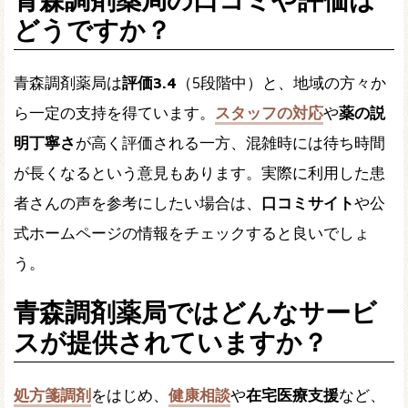
どうですか？
青森調剤薬局は
評価3.4
（5段階中）と、地域の方々か
ら一定の支持を得ています。
スタッフの対応
や
薬の説
明丁寧さ
が高く評価される一方、混雑時には待ち時間
が長くなるという意見もあります。実際に利用した患
者さんの声を参考にしたい場合は、
口コミサイト
や公
式ホームページの情報をチェックすると良いでしょ
う。
青森調剤薬局ではどんなサービ
スが提供されていますか？
処方箋調剤
をはじめ、
健康相談
や
在宅医療支援
など、