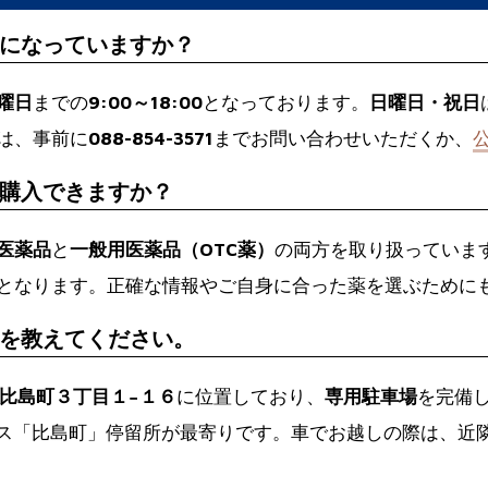
になっていますか？
曜日
までの
9:00～18:00
となっております。
日曜日・祝日
は、事前に
088-854-3571
までお問い合わせいただくか、
購入できますか？
医薬品
と
一般用医薬品（OTC薬）
の両方を取り扱っていま
となります。正確な情報やご自身に合った薬を選ぶために
を教えてください。
知市比島町３丁目１−１６
に位置しており、
専用駐車場
を完備
バス「比島町」停留所が最寄りです。車でお越しの際は、近