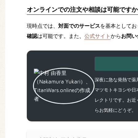
オンラインでの注文や相談は可能ですか
現時点では、
対面でのサービス
を基本としてお
確認
は可能です。また、
公式サイト
から
お問い
深夜に急な発熱で薬局
マツモトキヨシや日
レクトリです。お近
らお気軽にどうぞ。