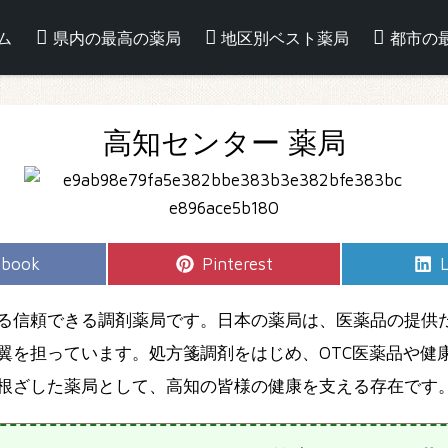
ム
県内の最高の薬局
地区別ベスト薬局
都市の
高知センター 薬局
e
Share
S
ebook
Pinterest
L
on
る信頼できる調剤薬局です。日本の薬局は、医薬品の提供
翼を担っています。処方箋調剤をはじめ、OTC医薬品や健
根ざした薬局として、高知の皆様の健康を支える存在です