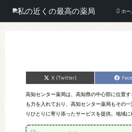
ホー
Share
Shar
X (Twitter)
Fac
on
on
高知センター薬局は、高知県の中心部に位置す
も力を入れており、高知センター薬局もその一
りひとりに寄り添ったサービスを提供。地域に