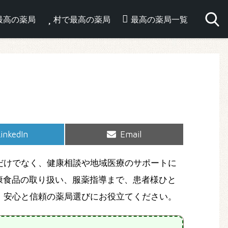
最高の薬局
村で最高の薬局
最高の薬局一覧
hare
Share
inkedIn
Email
on
on
だけでなく、健康相談や地域医療のサポートに
康食品の取り扱い、服薬指導まで、患者様ひと
。安心と信頼の薬局選びにお役立てください。