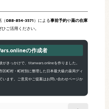
話（
088-854-3571
）による
事前予約
や
薬の在庫
ぜひご活用ください。
ars.onlineの作成者
で、titanwars.onlineを作りました。
市区町村・町村別に整理した日本最大級の薬局ディ
ています。ご意見やご提案はお問い合わせページか