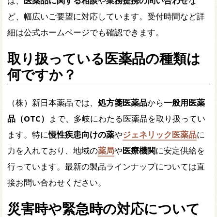
は、
医薬品に関する相談
や
業務提携の問い合わせ
な
ど、幅広いご要望に対応しています。受付時間など詳
細は公式ホームページでも確認できます。
取り扱っている医薬品の種類は
何ですか？
（株）新日本薬品では、
処方箋医薬品
から
一般用医薬
品（OTC）
まで、多岐にわたる医薬品を取り扱ってい
ます。特に
慢性疾患向けの薬
や
ジェネリック医薬品
に
力を入れており、地域の
薬局
や
医療機関
に安定供給を
行っています。最新の製品ラインナップについては直
接お問い合わせください。
災害時や緊急時の対応について