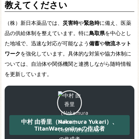
教えてください
（株）新日本薬品では、
災害時
や
緊急時
に備え、医薬
品の供給体制を整えています。特に
鳥取県
を中心とし
た地域で、迅速な対応が可能なよう
備蓄
や
物流ネット
ワーク
を強化しています。具体的な対策や協力体制に
ついては、自治体や関係機関と連携しながら随時情報
を更新しています。
中村 由香里（Nakamura Yukari）、
TitanWars.onlineの作成者