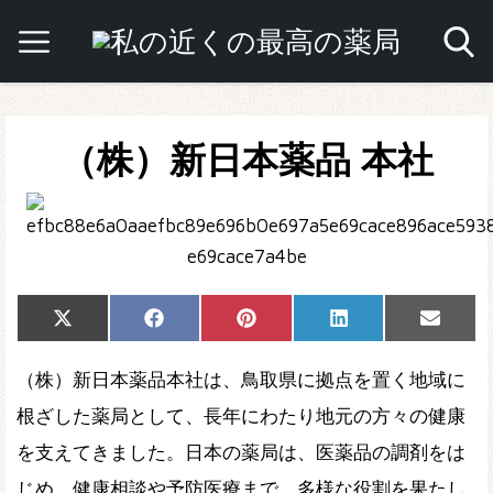
（株）新日本薬品 本社
Share
Share
Share
Share
Share
X
Facebook
Pinterest
LinkedIn
Email
on
on
on
on
on
(Twitter)
（株）新日本薬品本社は、鳥取県に拠点を置く地域に
根ざした薬局として、長年にわたり地元の方々の健康
を支えてきました。日本の薬局は、医薬品の調剤をは
じめ、健康相談や予防医療まで、多様な役割を果たし