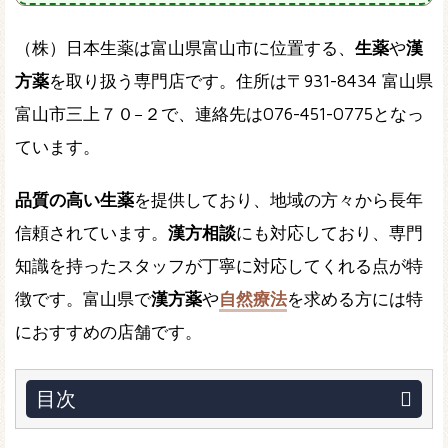
（株）日本生薬は富山県富山市に位置する、
生薬
や
漢
方薬
を取り扱う専門店です。住所は〒931-8434 富山県
富山市三上７０−２で、連絡先は076-451-0775となっ
ています。
品質の高い生薬
を提供しており、地域の方々から長年
信頼されています。
漢方相談
にも対応しており、専門
知識を持ったスタッフが丁寧に対応してくれる点が特
徴です。富山県で
漢方薬
や
自然療法
を求める方には特
におすすめの店舗です。
目次