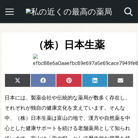
（株）日本生薬
Share
Share
Share
Share
Share
X
Facebook
Pinterest
LinkedIn
Email
on
on
on
on
on
(Twitter)
日本には、製薬会社や伝統的な薬局が数多く存在し、
それぞれが独自の健康文化を支えています。そんな
中、（株）日本生薬は富山の地で、漢方や自然薬を中
心とした健康サポートを続ける老舗薬局として知られ