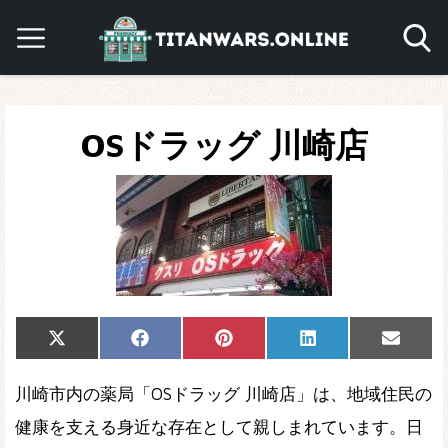
OSドラッグ 川崎店
Share
Share
Share
Share
Share
X
Facebook
Pinterest
LinkedIn
Email
on
on
on
on
on
(Twitter)
川崎市内の薬局「OSドラッグ 川崎店」は、地域住民の
健康を支える身近な存在として親しまれています。日