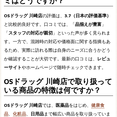
ミはどうですか？
OSドラッグ 川崎店
の評価は、
3.7（日本の評価基準）
と比較的良好です。口コミでは、「
品揃えが豊富
」
「
スタッフの対応が親切
」といった声が多く見られま
す。一方で、混雑時の対応や価格面に関する指摘もあ
るため、実際に訪れる際は自身のニーズに合うかどう
か確認することが大切です。最新の口コミは、
レビュ
ーサイト
やホームページで随時チェックできます。
OSドラッグ 川崎店で取り扱って
いる商品の特徴は何ですか？
OSドラッグ 川崎店
では、
医薬品
をはじめ、
健康食
品
、
化粧品
、
日用品
まで幅広い商品を取り扱っていま