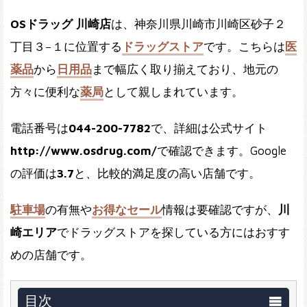
OSドラッグ 川崎店
は、神奈川県川崎市川崎区砂子２
丁目３−１に位置する
ドラッグストア
です。こちらは
医
薬品
から
日用品
まで幅広く取り揃えており、地元の
方々に便利な
薬局
として親しまれています。
電話番号は
044-200-7782
で、詳細は公式サイト
http://www.osdrug.com/
で確認できます。Google
の評価は
3.7
と、比較的満足度の高い店舗です。
駐車場
の有無や
お得なセール
情報は要確認ですが、
川
崎エリア
でドラッグストアを探している方にはおすす
めの店舗です。
目次