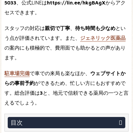
5033
、公式LINEは
https://lin.ee/hkgBAgX
からアク
セスできます。
スタッフの対応は
親切で丁寧
、
待ち時間も少なめ
とい
う点が評価されています。また、
ジェネリック医薬品
の案内にも積極的で、費用面でも助かるとの声があり
ます。
駐車場完備
で車での来局も楽なほか、
ウェブサイトか
らの事前予約
ができるため、忙しい方にもおすすめで
す。総合評価は
3
と、地元で信頼できる薬局の一つと言
えるでしょう。
目次