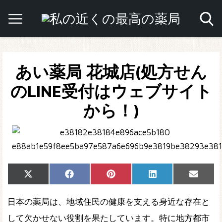
あい薬局 花城店(処方せん
のLINE受付はウェブサイト
から！)
Share
Share
Share
Share
Share
X
Facebook
Pinterest
LinkedIn
Email
on
on
on
on
on
(Twitter)
日本の薬局は、地域住民の健康を支える身近な存在と
して欠かせない役割を果たしています。特に地方都市