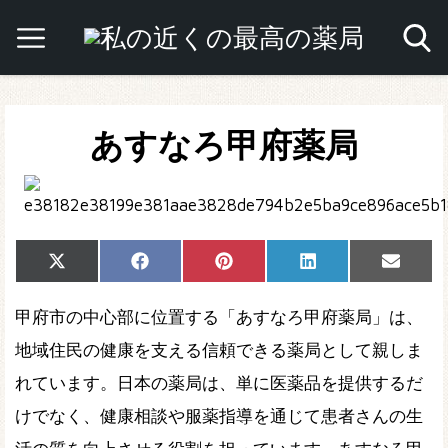
あすなろ甲府薬局
Share
Share
Share
Share
Share
X
Facebook
Pinterest
LinkedIn
Email
on
on
on
on
on
(Twitter)
甲府市の中心部に位置する「あすなろ甲府薬局」は、
地域住民の健康を支える信頼できる薬局として親しま
れています。日本の薬局は、単に医薬品を提供するだ
けでなく、健康相談や服薬指導を通じて患者さんの生