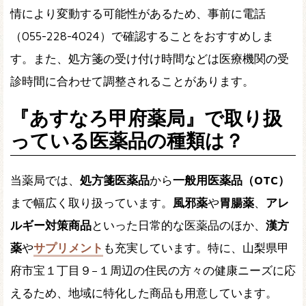
情により変動する可能性があるため、事前に
電話
（055-228-4024）
で確認することをおすすめしま
す。また、処方箋の受け付け時間などは医療機関の受
診時間に合わせて調整されることがあります。
『あすなろ甲府薬局』で取り扱
っている医薬品の種類は？
当薬局では、
処方箋医薬品
から
一般用医薬品（OTC）
まで幅広く取り扱っています。
風邪薬
や
胃腸薬
、
アレ
ルギー対策商品
といった日常的な医薬品のほか、
漢方
薬
や
サプリメント
も充実しています。特に、
山梨県甲
府市宝１丁目９−１
周辺の住民の方々の健康ニーズに応
えるため、地域に特化した商品も用意しています。