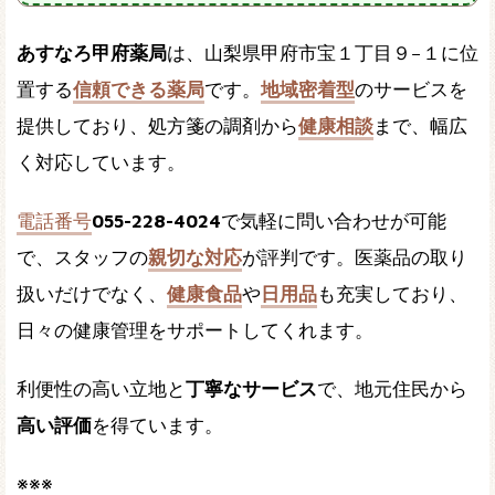
あすなろ甲府薬局
は、山梨県甲府市宝１丁目９−１に位
置する
信頼できる薬局
です。
地域密着型
のサービスを
提供しており、処方箋の調剤から
健康相談
まで、幅広
く対応しています。
電話番号
055-228-4024
で気軽に問い合わせが可能
で、スタッフの
親切な対応
が評判です。医薬品の取り
扱いだけでなく、
健康食品
や
日用品
も充実しており、
日々の健康管理をサポートしてくれます。
利便性の高い立地と
丁寧なサービス
で、地元住民から
高い評価
を得ています。
※※※