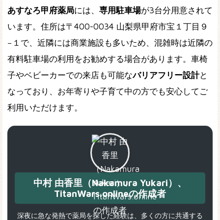
あすなろ甲府薬局
には、
専用駐車場
が
3台分
用意されて
います。住所は
〒400-0034 山梨県甲府市宝１丁目９
−１
で、近隣には商業施設も多いため、混雑時は近隣の
有料駐車場の利用をお勧めする場合があります。車椅
子やベビーカーでの来店も可能な
バリアフリー設計
と
なっており、お年寄りや子育て中の方でも安心してご
利用いただけます。
中村 由香里（Nakamura Yukari）、
TitanWars.onlineの作成者
深夜に急な発熱で薬局を探した経験は、多くの方に共通する