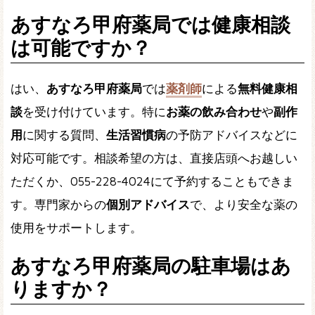
あすなろ甲府薬局では健康相談
は可能ですか？
はい、
あすなろ甲府薬局
では
薬剤師
による
無料健康相
談
を受け付けています。特に
お薬の飲み合わせ
や
副作
用
に関する質問、
生活習慣病
の予防アドバイスなどに
対応可能です。相談希望の方は、直接店頭へお越しい
ただくか、
055-228-4024
にて予約することもできま
す。専門家からの
個別アドバイス
で、より安全な薬の
使用をサポートします。
あすなろ甲府薬局の駐車場はあ
りますか？