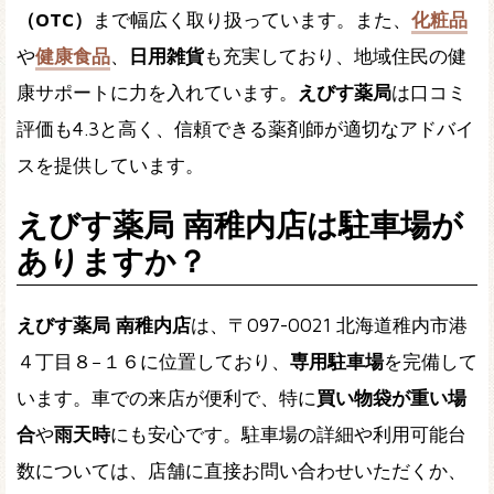
（OTC）
まで幅広く取り扱っています。また、
化粧品
や
健康食品
、
日用雑貨
も充実しており、地域住民の健
康サポートに力を入れています。
えびす薬局
は口コミ
評価も4.3と高く、信頼できる薬剤師が適切なアドバイ
スを提供しています。
えびす薬局 南稚内店は駐車場が
ありますか？
えびす薬局 南稚内店
は、〒097-0021 北海道稚内市港
４丁目８−１６に位置しており、
専用駐車場
を完備して
います。車での来店が便利で、特に
買い物袋が重い場
合
や
雨天時
にも安心です。駐車場の詳細や利用可能台
数については、店舗に直接お問い合わせいただくか、