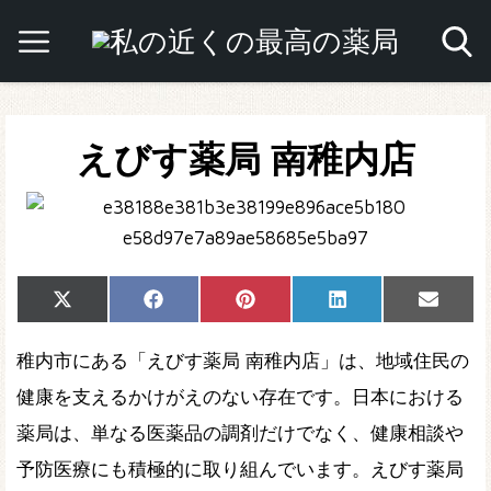
えびす薬局 南稚内店
Share
Share
Share
Share
Share
X
Facebook
Pinterest
LinkedIn
Email
on
on
on
on
on
(Twitter)
稚内市にある「えびす薬局 南稚内店」は、地域住民の
健康を支えるかけがえのない存在です。日本における
薬局は、単なる医薬品の調剤だけでなく、健康相談や
予防医療にも積極的に取り組んでいます。えびす薬局