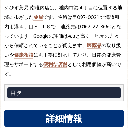
えびす薬局 南稚内店は、稚内市港４丁目に位置する地
域に根ざした
薬局
です。住所は〒097-0021 北海道稚
内市港４丁目８−１６で、連絡先は0162-22-3660とな
っています。Googleの評価は
4.3
と高く、地元の方々
から信頼されていることが伺えます。
医薬品
の取り扱
いや
健康相談
にも丁寧に対応しており、日常の健康管
理をサポートする
便利な店舗
として利用価値が高いで
す。
目次
詳細情報