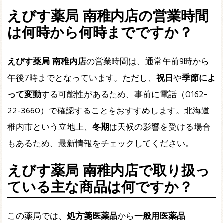
えびす薬局 南稚内店の営業時間
は何時から何時までですか？
えびす薬局 南稚内店
の営業時間は、通常午前9時から
午後7時までとなっています。ただし、
祝日
や
季節によ
って変動
する可能性があるため、事前に電話（0162-
22-3660）で確認することをおすすめします。北海道
稚内市という立地上、
冬期
は天候の影響を受ける場合
もあるため、最新情報をチェックしてください。
えびす薬局 南稚内店で取り扱っ
ている主な商品は何ですか？
この薬局では、
処方箋医薬品
から
一般用医薬品