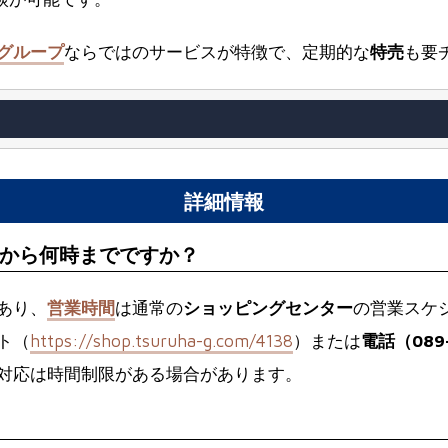
グループ
ならではのサービスが特徴で、定期的な
特売
も要
詳細情報
から何時までですか？
あり、
営業時間
は通常の
ショッピングセンター
の営業スケ
ト（
https://shop.tsuruha-g.com/4138
）または
電話（089-
対応は時間制限がある場合があります。