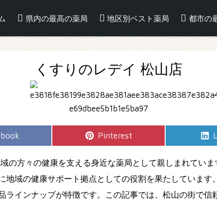
ム
県内の最高の薬局
地区別ベスト薬局
都市の
くすりのレデイ 松山店
e
Share
S
ebook
Pinterest
L
on
地域の方々の健康を支える身近な薬局として親しまれていま
に地域の健康サポート拠点としての役割を果たしています。
品ラインナップが特徴です。この記事では、松山の街で信