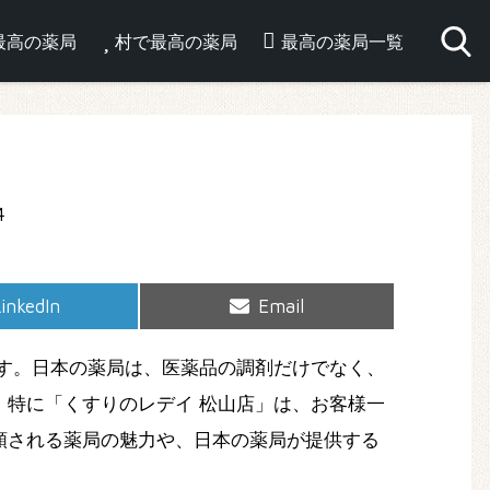
最高の薬局
村で最高の薬局
最高の薬局一覧
hare
Share
inkedIn
Email
on
on
す。日本の薬局は、医薬品の調剤だけでなく、
特に「くすりのレデイ 松山店」は、お客様一
頼される薬局の魅力や、日本の薬局が提供する