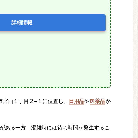
詳細情報
松山市宮西１丁目２−１に位置し、
日用品
や
医薬品
が
がある一方、混雑時には待ち時間が発生するこ