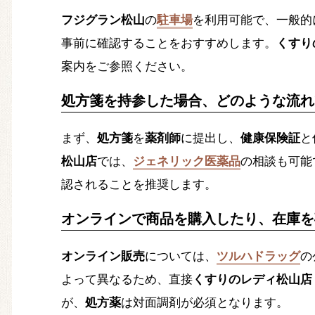
フジグラン松山
の
駐車場
を利用可能で、一般的
事前に確認することをおすすめします。
くすり
案内をご参照ください。
処方箋を持参した場合、どのような流れ
まず、
処方箋
を
薬剤師
に提出し、
健康保険証
と
松山店
では、
ジェネリック医薬品
の相談も可能
認されることを推奨します。
オンラインで商品を購入したり、在庫を
オンライン販売
については、
ツルハドラッグ
の
よって異なるため、直接
くすりのレディ松山店（08
が、
処方薬
は対面調剤が必須となります。