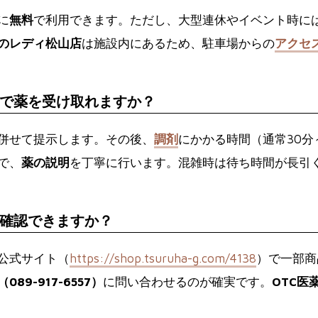
に
無料
で利用できます。ただし、大型連休やイベント時に
のレディ松山店
は施設内にあるため、駐車場からの
アクセ
で薬を受け取れますか？
併せて提示します。その後、
調剤
にかかる時間（通常30分
で、
薬の説明
を丁寧に行います。混雑時は待ち時間が長引
確認できますか？
公式サイト（
https://shop.tsuruha-g.com/4138
）で一部商
9-917-6557）
に問い合わせるのが確実です。
OTC医