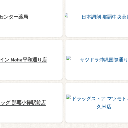
センター薬局
ン Naha平和通り店
ッグ 那覇小禄駅前店