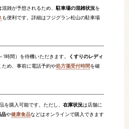
は混雑が予想されるため、
駐車場の混雑状況
を
ス
も便利です。詳細はフジグラン松山の駐車場
～1時間）を待機いただきます。
くすりのレディ
くため、事前に電話予約や
処方箋受付時間
を確
品を購入可能です。ただし、
在庫状況
は店舗に
薬品
や
健康食品
などはオンラインで購入できます