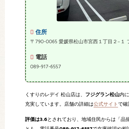
住所
〒790-0065 愛媛県松山市宮西１丁目２−１
電話
089-917-6557
くすりのレデイ 松山店は、
フジグラン松山
内
充実しています。店舗の詳細は
公式サイト
で確
評価は3.6
とされており、地域住民からは「品
とも。電話番号
089-917-6557
で在庫確認や相