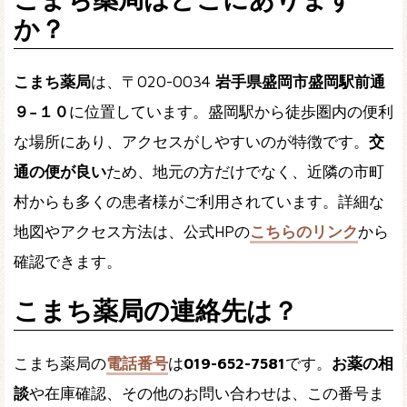
か？
こまち薬局
は、〒020-0034
岩手県盛岡市盛岡駅前通
９−１０
に位置しています。盛岡駅から徒歩圏内の便利
な場所にあり、アクセスがしやすいのが特徴です。
交
通の便が良い
ため、地元の方だけでなく、近隣の市町
村からも多くの患者様がご利用されています。詳細な
地図やアクセス方法は、公式HPの
こちらのリンク
から
確認できます。
こまち薬局の連絡先は？
こまち薬局の
電話番号
は
019-652-7581
です。
お薬の相
談
や在庫確認、その他のお問い合わせは、この番号ま