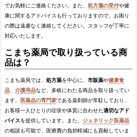
でお気軽にご連絡ください。また、
処方箋の受付
や健
康に関するアドバイスも行っておりますので、お困り
の際は遠慮なく連絡してください。スタッフが丁寧に
対応いたします。
こまち薬局で取り扱っている商
品は？
こまち薬局では、
処方薬
を中心に、
市販薬
や
健康食
品
、
介護用品
など、多岐にわたる商品を取り扱ってい
ます。
医薬品の専門家
である薬剤師が常駐しており、
お客様一人ひとりの症状や体質に合わせた
適切なアド
バイス
を提供しています。また、
ジェネリック医薬品
の相談も可能で、医療費の負担軽減にも貢献していま