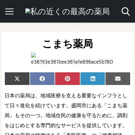
こまち薬局
Share
Share
Share
Share
Share
X
Facebook
Pinterest
LinkedIn
Email
on
on
on
on
on
(Twitter)
日本の薬局は、地域医療を支える重要なインフラとし
て日々進化を続けています。盛岡市にある「こまち薬
局」もその一つ。地域住民の健康を守るために、調剤
をはじめとする専門的なサービスを提供しています。