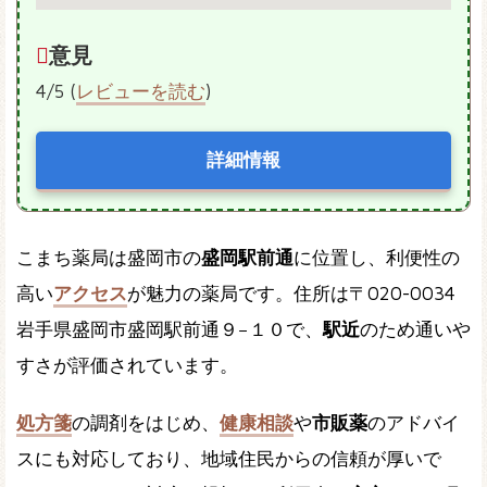
意見
4/5 (
レビューを読む
)
詳細情報
こまち薬局は盛岡市の
盛岡駅前通
に位置し、利便性の
高い
アクセス
が魅力の薬局です。住所は〒020-0034
岩手県盛岡市盛岡駅前通９−１０で、
駅近
のため通いや
すさが評価されています。
処方箋
の調剤をはじめ、
健康相談
や
市販薬
のアドバイ
スにも対応しており、地域住民からの信頼が厚いで