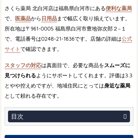
さくら薬局 北白河店は福島県白河市にある
便利な薬局
で、
医薬品
から
日用品
まで幅広く取り揃えています。
所在地は〒961-0005 福島県白河市豊地弥次郎２−１
で、電話番号は0248-21-1836です。店舗の詳細は
公式
サイト
で確認できます。
スタッフの対応
は真面目で、必要な商品を
スムーズに
見つけられる
ようにサポートしてくれます。評価は3.3
とやや控えめですが、地域住民にとっては
身近な薬局
として頼れる存在です。
目次