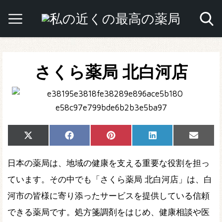
さくら薬局 北白河店
Share
Share
Share
Share
Share
X
Facebook
Pinterest
LinkedIn
Email
on
on
on
on
on
(Twitter)
日本の薬局は、地域の健康を支える重要な役割を担っ
ています。その中でも「さくら薬局 北白河店」は、白
河市の皆様に寄り添ったサービスを提供している信頼
できる薬局です。処方箋調剤をはじめ、健康相談や医