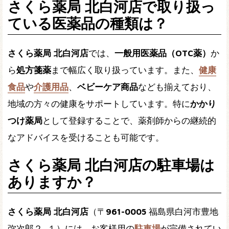
さくら薬局 北白河店で取り扱っ
ている医薬品の種類は？
さくら薬局 北白河店
では、
一般用医薬品（OTC薬）
か
ら
処方箋薬
まで幅広く取り扱っています。また、
健康
食品
や
介護用品
、
ベビーケア商品
なども揃えており、
地域の方々の健康をサポートしています。特に
かかり
つけ薬局
として登録することで、薬剤師からの継続的
なアドバイスを受けることも可能です。
さくら薬局 北白河店の駐車場は
ありますか？
さくら薬局 北白河店
（〒
961-0005
福島県白河市豊地
弥次郎２−１）には、お客様用の
駐車場
が完備されてい