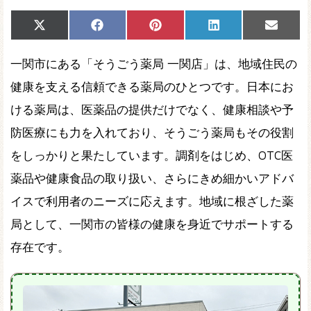
Share
Share
Share
Share
Share
X
Facebook
Pinterest
LinkedIn
Email
on
on
on
on
on
(Twitter)
一関市にある「そうごう薬局 一関店」は、地域住民の
健康を支える信頼できる薬局のひとつです。日本にお
ける薬局は、医薬品の提供だけでなく、健康相談や予
防医療にも力を入れており、そうごう薬局もその役割
をしっかりと果たしています。調剤をはじめ、OTC医
薬品や健康食品の取り扱い、さらにきめ細かいアドバ
イスで利用者のニーズに応えます。地域に根ざした薬
局として、一関市の皆様の健康を身近でサポートする
存在です。