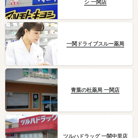
シ 一関店
一関ドライブスルー薬局
青葉の杜薬局 一関店
ツルハドラッグ 一関中里店