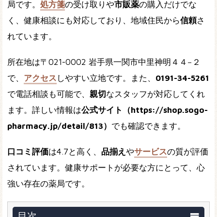
局です。
処方箋
の受け取りや
市販薬
の購入だけでな
く、健康相談にも対応しており、地域住民から
信頼
さ
れています。
所在地は〒021-0002 岩手県一関市中里神明４４−２
で、
アクセス
しやすい立地です。また、
0191-34-5261
で電話相談も可能で、
親切
なスタッフが対応してくれ
ます。詳しい情報は
公式サイト（https://shop.sogo-
pharmacy.jp/detail/813）
でも確認できます。
口コミ評価
は4.7と高く、
品揃え
や
サービス
の質が評価
されています。健康サポートが必要な方にとって、心
強い存在の薬局です。
目次