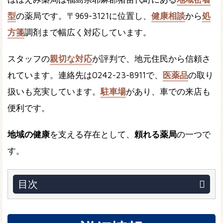
型
の薬局です。〒969-3121に位置し、
健康相談
から
処
方箋
調剤まで幅広く対応しています。
スタッフの
親切な対応
が評判で、地元住民から信頼さ
れています。連絡先は0242-23-8911で、
医薬品
の取り
扱いも充実しています。
駐車場
があり、車での来店も
便利です。
地域の健康
を支える存在として、
頼れる薬局
の一つで
す。
目次