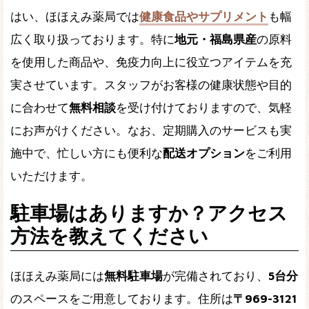
はい、ほほえみ薬局では
健康食品やサプリメント
も幅
広く取り扱っております。特に
地元・福島県産
の原料
を使用した商品や、免疫力向上に役立つアイテムを充
実させています。スタッフがお客様の健康状態や目的
に合わせて
無料相談
を受け付けておりますので、気軽
にお声がけください。なお、定期購入のサービスも実
施中で、忙しい方にも便利な
配送オプション
をご利用
いただけます。
駐車場はありますか？アクセス
方法を教えてください
ほほえみ薬局には
無料駐車場
が完備されており、
5台分
のスペースをご用意しております。住所は
〒969-3121