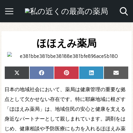
ほほえみ薬局
Share
Share
Share
Share
Share
X
Facebook
Pinterest
LinkedIn
Email
on
on
on
on
on
(Twitter)
日本の地域社会において、薬局は健康管理の重要な拠
点として欠かせない存在です。特に耶麻地域に根ざす
「ほほえみ薬局」は、地域住民の安心と健康を支える
身近なパートナーとして親しまれています。調剤をは
じめ、健康相談や予防医療にも力を入れるほほえみ薬