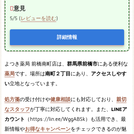
意見
5/5 (
レビューを読む
)
詳細情報
よつき薬局 前橋南町店は、
群馬県前橋市
にある便利な
薬局
です。場所は
南町２丁目
にあり、
アクセスしやす
い
立地となっています。
処方箋
の受け付けや
健康相談
にも対応しており、
親切
なスタッフ
が丁寧に対応してくれます。また、
LINEア
カウント
（https://lin.ee/WggABSk）も活用でき、最
新情報や
お得なキャンペーン
をチェックできるのが魅