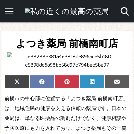
よつき薬局 前橋南町店
Share
Share
Share
Share
Share
X
Facebook
Pinterest
LinkedIn
Email
on
on
on
on
on
(Twitter)
前橋市の中心部に位置する「よつき薬局 前橋南町店」
は、地域住民の健康を支える信頼の薬局です。日本の
薬局は、単なる医薬品の調剤だけでなく、健康相談や
予防医療にも力を入れており、よつき薬局もその一翼