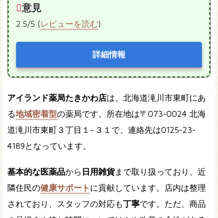
意見
2.5/5 (
レビューを読む
)
詳細情報
アイランド薬局たきかわ店
は、北海道滝川市東町にあ
る
地域密着型
の薬局です。所在地は〒073-0024 北海
道滝川市東町３丁目１−３１で、連絡先は0125-23-
4189となっています。
基本的な医薬品
から
日用雑貨
まで取り扱っており、近
隣住民の
健康サポート
に貢献しています。店内は整理
されており、スタッフの対応も
丁寧
です。ただ、商品