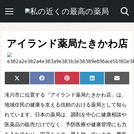
アイランド薬局たきかわ店
Share
Share
Share
Share
Share
X
Facebook
Pinterest
LinkedIn
Email
on
on
on
on
on
(Twitter)
滝川市に位置する「アイランド薬局たきかわ店」は、
地域住民の健康を支える信頼のおける薬局として知ら
れています。日本の薬局は、調剤を中心に健康相談や
医薬品の販売だけでなく、予防医療や健康管理にも力