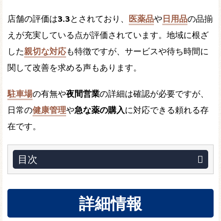
店舗の評価は
3.3
とされており、
医薬品
や
日用品
の品揃
えが充実している点が評価されています。地域に根ざ
した
親切な対応
も特徴ですが、サービスや待ち時間に
関して改善を求める声もあります。
駐車場
の有無や
夜間営業
の詳細は確認が必要ですが、
日常の
健康管理
や
急な薬の購入
に対応できる頼れる存
在です。
目次
詳細情報