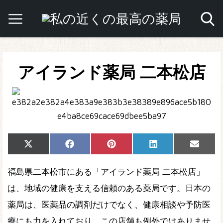
アイランド薬局 二本松店
Share
Share
Share
Share
Share
X
Facebook
Pinterest
LinkedIn
Email
on
on
on
on
on
(Twitter)
福島県二本松市にある「アイランド薬局 二本松店」
は、地域の健康を支える信頼のある薬局です。日本の
薬局は、医薬品の調剤だけでなく、健康相談や予防医
療にも力を入れており、この店舗も例外ではありませ