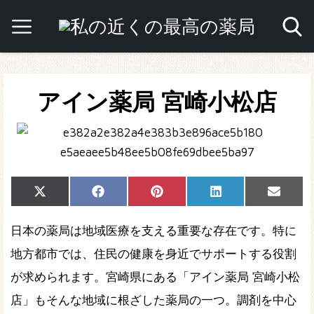
アイン薬局 宮崎小松店
Share
Share
Share
Share
Share
X
Facebook
Pinterest
LinkedIn
Email
on
on
on
on
on
(Twitter)
日本の薬局は地域医療を支える重要な存在です。特に
地方都市では、住民の健康を身近でサポートする役割
が求められます。宮崎県にある「アイン薬局 宮崎小松
店」もそんな地域に根ざした薬局の一つ。調剤を中心