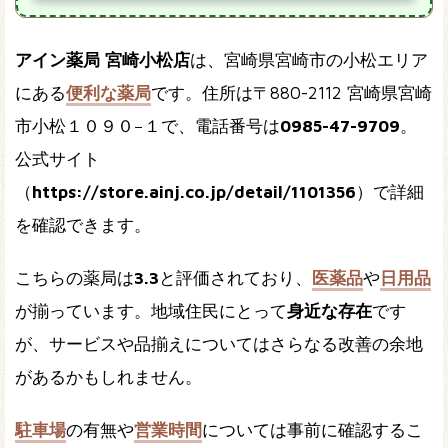
アイン薬局 宮崎小松店
は、宮崎県宮崎市の小松エリア
にある
便利な薬局
です。住所は〒880-2112 宮崎県宮崎
市小松１０９０−１で、電話番号は
0985-47-9709
。
公式サイト
（
https://store.ainj.co.jp/detail/1101356
）で詳細
を確認できます。
こちらの薬局は
3.3
と評価されており、
医薬品
や
日用品
が揃っています。地域住民にとって
身近な存在
です
が、サービスや品揃えについてはさらなる改善の余地
があるかもしれません。
駐車場
の有無や
営業時間
については事前に確認するこ