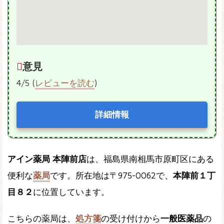
意見
4/5 (
レビューを読む
)
詳細情報
アイン薬局 本陣前店
は、福島県南相馬市原町区にある
便利な
薬局
です。所在地は〒975-0062で、
本陣前１丁
目８２
に位置しています。
こちらの薬局は、
処方箋
の受け付けから
一般医薬品
の