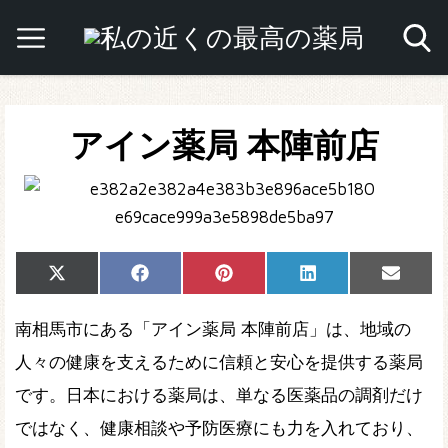
アイン薬局 本陣前店
Share
Share
Share
Share
Share
X
Facebook
Pinterest
LinkedIn
Email
on
on
on
on
on
(Twitter)
南相馬市にある「アイン薬局 本陣前店」は、地域の
人々の健康を支えるために信頼と安心を提供する薬局
です。日本における薬局は、単なる医薬品の調剤だけ
ではなく、健康相談や予防医療にも力を入れており、