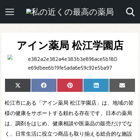
アイン薬局 松江学園店
Share
Share
Share
Share
Share
X
Facebook
Pinterest
LinkedIn
Email
on
on
on
on
on
(Twitter)
松江市にある「アイン薬局 松江学園店」は、地域の皆
様の健康をサポートする頼れる存在です。日本の薬局
は、調剤をはじめ、健康相談や医薬品の販売だけでな
く、日常生活に役立つ商品も取り揃える総合的な施設