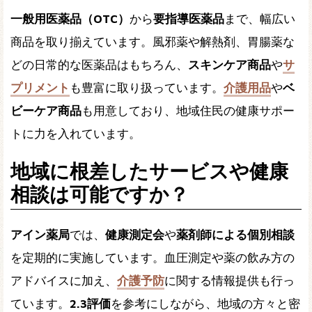
一般用医薬品（OTC）
から
要指導医薬品
まで、幅広い
商品を取り揃えています。風邪薬や解熱剤、胃腸薬な
どの日常的な医薬品はもちろん、
スキンケア商品
や
サ
プリメント
も豊富に取り扱っています。
介護用品
や
ベ
ビーケア商品
も用意しており、地域住民の健康サポー
トに力を入れています。
地域に根差したサービスや健康
相談は可能ですか？
アイン薬局
では、
健康測定会
や
薬剤師による個別相談
を定期的に実施しています。血圧測定や薬の飲み方の
アドバイスに加え、
介護予防
に関する情報提供も行っ
ています。
2.3評価
を参考にしながら、地域の方々と密