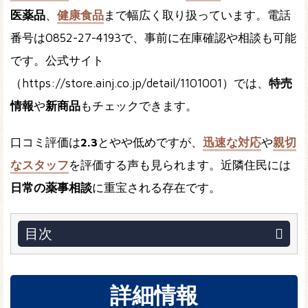
医薬品
、
健康食品
まで幅広く取り扱っています。電話
番号は0852-27-4193で、事前に在庫確認や相談も可能
です。公式サイト
（https://store.ainj.co.jp/detail/1101001）では、
特売
情報
や
新商品
もチェックできます。
口コミ評価は
2.3
とやや低めですが、
迅速な対応
や
親切
なスタッフ
を評価する声も見られます。近隣住民には
日常の薬事相談
に重宝される存在です。
目次
詳細情報