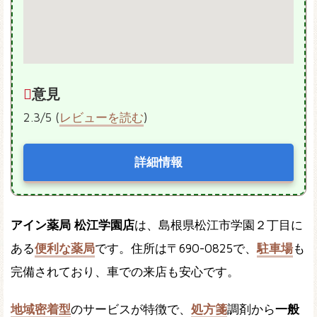
意見
2.3/5 (
レビューを読む
)
詳細情報
アイン薬局 松江学園店
は、島根県松江市学園２丁目に
ある
便利な薬局
です。住所は〒690-0825で、
駐車場
も
完備されており、車での来店も安心です。
地域密着型
のサービスが特徴で、
処方箋
調剤から
一般