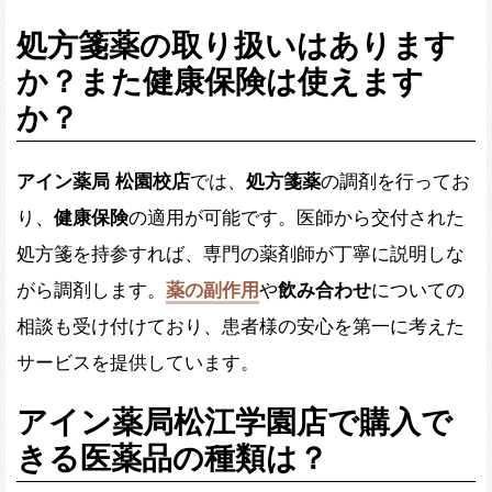
処方箋薬の取り扱いはあります
か？また健康保険は使えます
か？
アイン薬局 松園校店
では、
処方箋薬
の調剤を行ってお
り、
健康保険
の適用が可能です。医師から交付された
処方箋を持参すれば、専門の薬剤師が丁寧に説明しな
がら調剤します。
薬の副作用
や
飲み合わせ
についての
相談も受け付けており、患者様の安心を第一に考えた
サービスを提供しています。
アイン薬局松江学園店で購入で
きる医薬品の種類は？