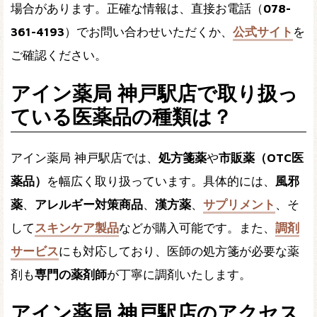
場合があります。正確な情報は、直接お電話（
078-
361-4193
）でお問い合わせいただくか、
公式サイト
を
ご確認ください。
アイン薬局 神戸駅店で取り扱っ
ている医薬品の種類は？
アイン薬局 神戸駅店では、
処方箋薬
や
市販薬（OTC医
薬品）
を幅広く取り扱っています。具体的には、
風邪
薬
、
アレルギー対策商品
、
漢方薬
、
サプリメント
、そ
して
スキンケア製品
などが購入可能です。また、
調剤
サービス
にも対応しており、医師の処方箋が必要な薬
剤も
専門の薬剤師
が丁寧に調剤いたします。
アイン薬局 神戸駅店のアクセス