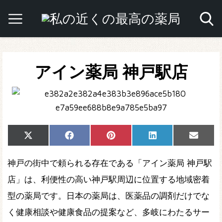
アイン薬局 神戸駅店
Share
Share
Share
Share
Share
X
Facebook
Pinterest
LinkedIn
Email
on
on
on
on
on
(Twitter)
神戸の街中で頼られる存在である「アイン薬局 神戸駅
店」は、利便性の高い神戸駅周辺に位置する地域密着
型の薬局です。日本の薬局は、医薬品の調剤だけでな
く健康相談や健康食品の提案など、多岐にわたるサー