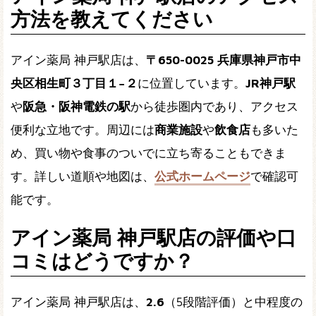
方法を教えてください
アイン薬局 神戸駅店は、
〒650-0025 兵庫県神戸市中
央区相生町３丁目１−２
に位置しています。
JR神戸駅
や
阪急・阪神電鉄の駅
から徒歩圏内であり、アクセス
便利な立地です。周辺には
商業施設
や
飲食店
も多いた
め、買い物や食事のついでに立ち寄ることもできま
す。詳しい道順や地図は、
公式ホームページ
で確認可
能です。
アイン薬局 神戸駅店の評価や口
コミはどうですか？
アイン薬局 神戸駅店は、
2.6
（5段階評価）と中程度の