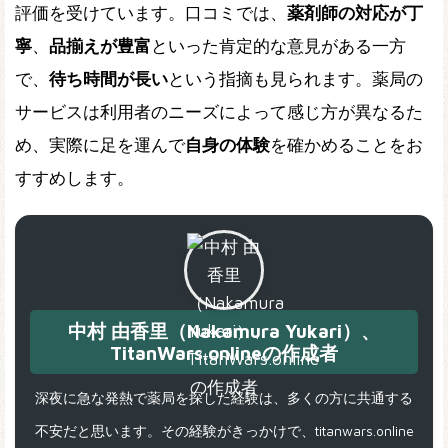
評価を受けています。口コミでは、
薬剤師の対応が丁
寧
、
品揃えが豊富
といった肯定的な意見がある一方
で、
待ち時間が長い
という指摘も見られます。薬局の
サービスは利用者のニーズによって感じ方が異なるた
め、実際に足を運んで
自身の体験
を確かめることをお
すすめします。
中村 由香里（Nakamura Yukari）、
TitanWars.onlineの作成者
深夜に急な発熱で薬局を探した経験は、多くの方に共通する
不安だと思います。その経験がきっかけで、titanwars.online