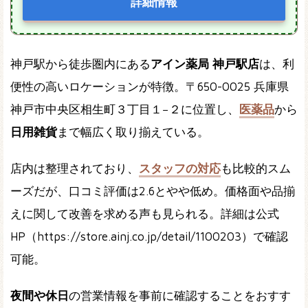
詳細情報
神戸駅から徒歩圏内にある
アイン薬局 神戸駅店
は、利
便性の高いロケーションが特徴。〒650-0025 兵庫県
神戸市中央区相生町３丁目１−２に位置し、
医薬品
から
日用雑貨
まで幅広く取り揃えている。
店内は整理されており、
スタッフの対応
も比較的スム
ーズだが、口コミ評価は2.6とやや低め。価格面や品揃
えに関して改善を求める声も見られる。詳細は公式
HP（https://store.ainj.co.jp/detail/1100203）で確認
可能。
夜間や休日
の営業情報を事前に確認することをおすす