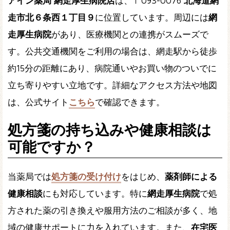
アイン薬局 網走厚生病院店
は、〒093-0076
北海道網
走市北６条西１丁目９
に位置しています。周辺には
網
走厚生病院
があり、医療機関との連携がスムーズで
す。公共交通機関をご利用の場合は、網走駅から徒歩
約15分の距離にあり、病院通いやお買い物のついでに
立ち寄りやすい立地です。詳細なアクセス方法や地図
は、公式サイト
こちら
で確認できます。
処方箋の持ち込みや健康相談は
可能ですか？
当薬局では
処方箋の受け付け
をはじめ、
薬剤師による
健康相談
にも対応しています。特に
網走厚生病院
で処
方された薬の引き換えや服用方法のご相談が多く、地
域の健康サポートに力を入れています。また、
在宅医