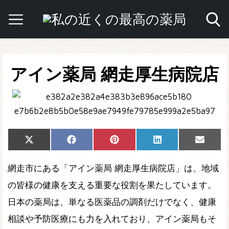
アイン薬局 網走厚生病院店
Share
Share
Share
Share
Share
X
Facebook
Pinterest
LinkedIn
Email
on
on
on
on
on
(Twitter)
網走市にある「アイン薬局 網走厚生病院店」は、地域
の皆様の健康を支える重要な役割を果たしています。
日本の薬局は、単なる医薬品の調剤だけでなく、健康
相談や予防医療にも力を入れており、アイン薬局もそ