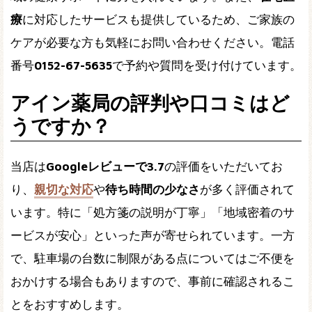
療
に対応したサービスも提供しているため、ご家族の
ケアが必要な方も気軽にお問い合わせください。電話
番号
0152-67-5635
で予約や質問を受け付けています。
アイン薬局の評判や口コミはど
うですか？
当店は
Googleレビューで3.7
の評価をいただいてお
り、
親切な対応
や
待ち時間の少なさ
が多く評価されて
います。特に「処方箋の説明が丁寧」「地域密着のサ
ービスが安心」といった声が寄せられています。一方
で、駐車場の台数に制限がある点についてはご不便を
おかけする場合もありますので、事前に確認されるこ
とをおすすめします。