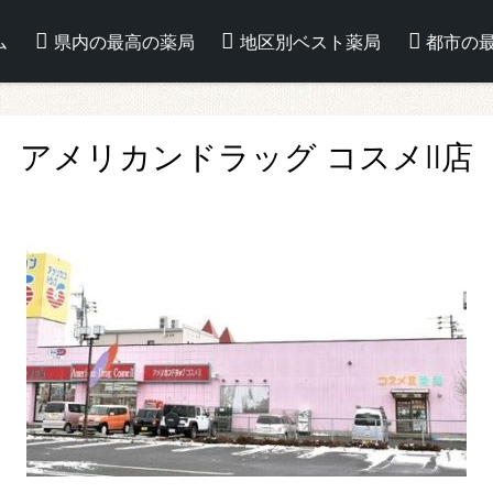
ム
県内の最高の薬局
地区別ベスト薬局
都市の
アメリカンドラッグ コスメⅡ店