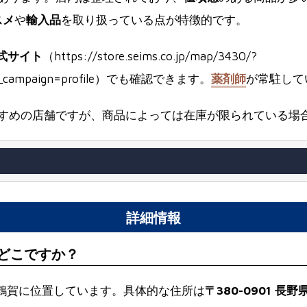
スメ
や
輸入品
を取り扱っている点が特徴的です。
式サイト
（https://store.seims.co.jp/map/3430/?
utm_campaign=profile）でも確認できます。
薬剤師
が常駐して
すめの店舗ですが、商品によっては在庫が限られている場
詳細情報
はどこですか？
市鶴賀に位置しています。具体的な住所は
〒380-0901 