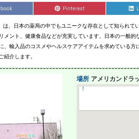
e
Share
S
ebook
Pinterest
L
on
店」は、日本の薬局の中でもユニークな存在として知られて
リメント、健康食品などが充実しています。日本の一般的
に、輸入品のコスメやヘルスケアアイテムを求めている方
ご紹介します。
場所
アメリカンドラッ