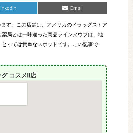
hare
Share
inkedIn
Email
on
on
います。この店舗は、アメリカのドラッグストア
な薬局とは一味違った商品ラインヌウプは、地
にとっては貴重なスポットです。この記事で
グ コスメⅡ店