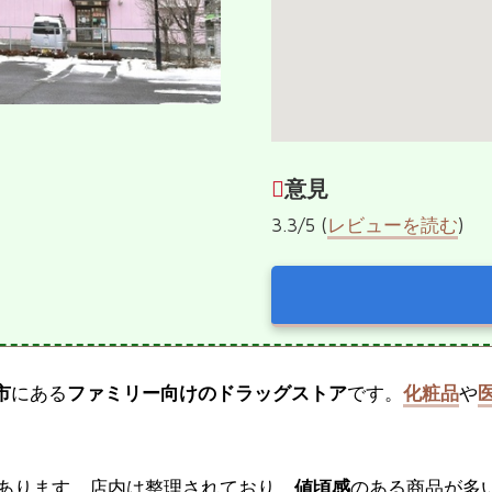
意見
3.3/5 (
レビューを読む
)
市
にある
ファミリー向けのドラッグストア
です。
化粧品
や
あります。店内は整理されており、
値頃感
のある商品が多い