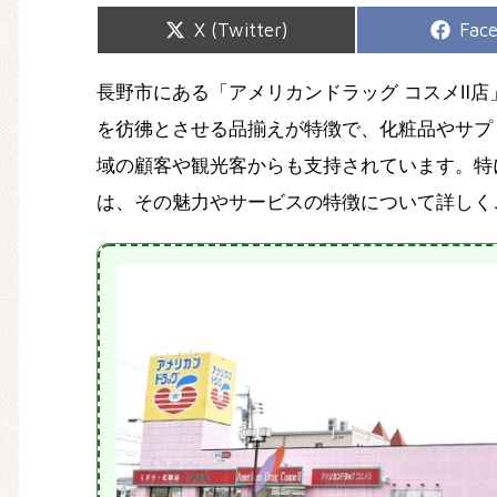
Share
Shar
X (Twitter)
Fac
on
on
長野市にある「アメリカンドラッグ コスメⅡ
を彷彿とさせる品揃えが特徴で、化粧品やサプ
域の顧客や観光客からも支持されています。特
は、その魅力やサービスの特徴について詳しく