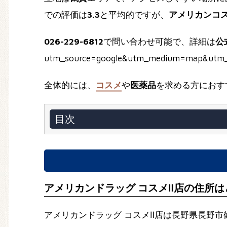
での評価は
3.3
と平均的ですが、
アメリカンコ
026-229-6812
で問い合わせ可能で、詳細は
公
utm_source=google&utm_medium=map&
全体的には、
コスメ
や
医薬品
を求める方におす
目次
アメリカンドラッグ コスメⅡ店の住所
アメリカンドラッグ コスメⅡ店は長野県長野