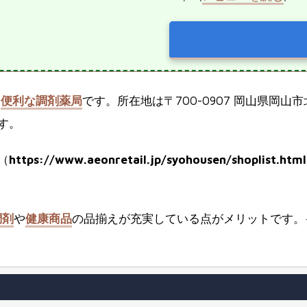
る
便利な調剤薬局
です。所在地は〒700-0907 岡山県岡
す。
（
https://www.aeonretail.jp/syohousen/shoplist.html
調剤
や
健康商品
の品揃えが充実している点がメリットです。