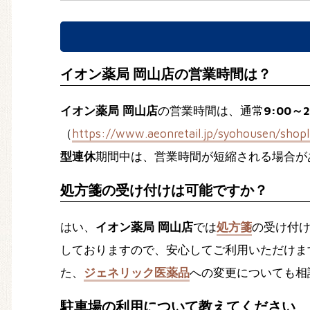
イオン薬局 岡山店の営業時間は？
イオン薬局 岡山店
の営業時間は、通常
9:00～2
（
https://www.aeonretail.jp/syohousen/shopl
型連休
期間中は、営業時間が短縮される場合が
処方箋の受け付けは可能ですか？
はい、
イオン薬局 岡山店
では
処方箋
の受け付
しておりますので、安心してご利用いただけま
た、
ジェネリック医薬品
への変更についても相
駐車場の利用について教えてください