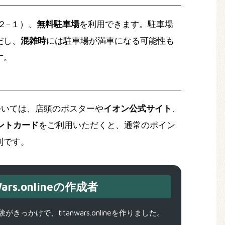
２−１）、
無料駐車場
を利用できます。駐車場
だし、
混雑時
には駐車場が満車になる可能性も
す。
ついては、店頭のポスターや
イオン公式サイト
、
ントカード
をご利用いただくと、通常のポイン
利です。
ars.onlineの作成者
で、titanwars.onlineを作りました。