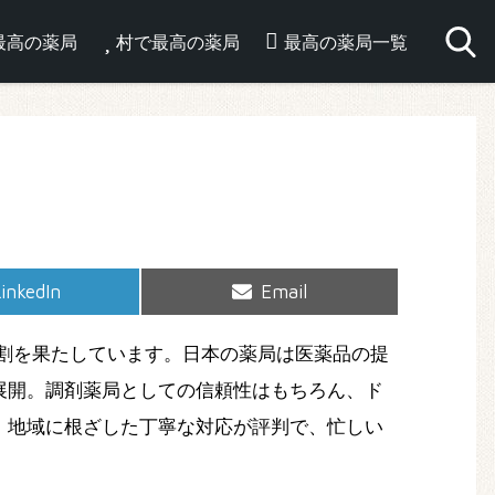
最高の薬局
村で最高の薬局
最高の薬局一覧
hare
Share
inkedIn
Email
on
on
割を果たしています。日本の薬局は医薬品の提
展開。調剤薬局としての信頼性はもちろん、ド
、地域に根ざした丁寧な対応が評判で、忙しい