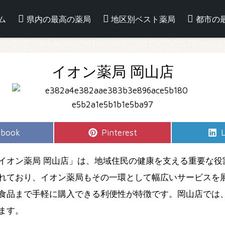
ム
県内の最高の薬局
地区別ベスト薬局
都市の
イオン薬局 岡山店
e
Share
S
ebook
Pinterest
L
on
イオン薬局 岡山店」は、地域住民の健康を支える重要な役
れており、イオン薬局もその一環として幅広いサービスを
食品まで手軽に購入できる利便性が特徴です。岡山店では
ます。