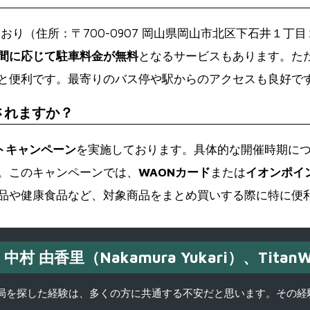
おり（住所：〒700-0907 岡山県岡山市北区下石井１丁目
間に応じて駐車料金が無料
となるサービスもあります。た
と便利です。最寄りのバス停や駅からのアクセスも良好で
されますか？
ントキャンペーン
を実施しております。具体的な開催時期に
。このキャンペーンでは、
WAONカード
または
イオンポイ
品や健康食品など、対象商品をまとめ買いする際に特に便
中村 由香里（Nakamura Yukari）、TitanW
を探した経験は、多くの方に共通する不安だと思います。その経験がきっかけ