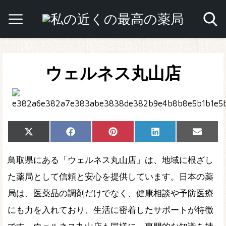
ウェルネス丸山店
Share
Share
Share
Share
Share
X
Facebook
Pinterest
LinkedIn
Email
on
on
on
on
on
(Twitter)
鳥取県にある「ウェルネス丸山店」は、地域に根ざし
た薬局として信頼と安心を提供しています。日本の薬
局は、医薬品の調剤だけでなく、健康相談や予防医療
にも力を入れており、生活に密着したサポートが特徴