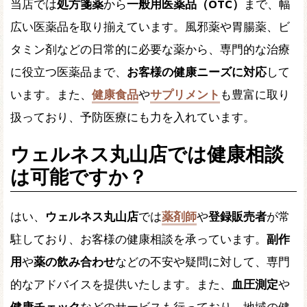
当店では
処方箋薬
から
一般用医薬品（OTC）
まで、幅
広い医薬品を取り揃えています。風邪薬や胃腸薬、ビ
タミン剤などの日常的に必要な薬から、専門的な治療
に役立つ医薬品まで、
お客様の健康ニーズに対応
して
います。また、
健康食品
や
サプリメント
も豊富に取り
扱っており、予防医療にも力を入れています。
ウェルネス丸山店では健康相談
は可能ですか？
はい、
ウェルネス丸山店
では
薬剤師
や
登録販売者
が常
駐しており、お客様の健康相談を承っています。
副作
用
や
薬の飲み合わせ
などの不安や疑問に対して、専門
的なアドバイスを提供いたします。また、
血圧測定
や
健康チェック
などのサービスも行っており、地域の健