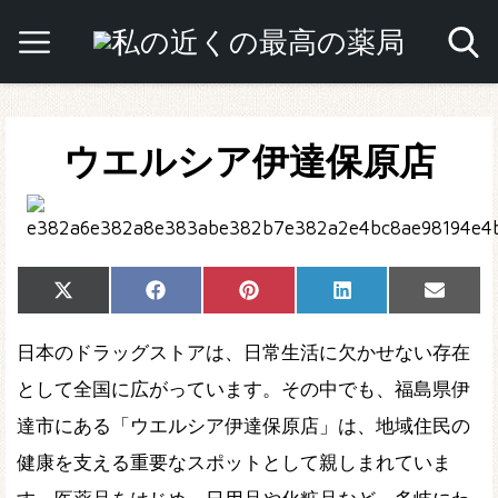
ウエルシア伊達保原店
Share
Share
Share
Share
Share
X
Facebook
Pinterest
LinkedIn
Email
on
on
on
on
on
(Twitter)
日本のドラッグストアは、日常生活に欠かせない存在
として全国に広がっています。その中でも、福島県伊
達市にある「ウエルシア伊達保原店」は、地域住民の
健康を支える重要なスポットとして親しまれていま