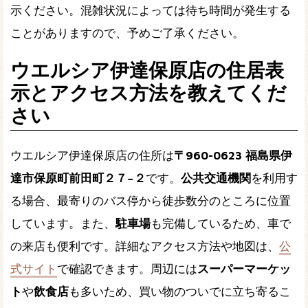
示ください。混雑状況によっては待ち時間が発生する
ことがありますので、予めご了承ください。
ウエルシア伊達保原店の住居表
示とアクセス方法を教えてくだ
さい
ウエルシア伊達保原店の住所は
〒960-0623 福島県伊
達市保原町前田町２７−２
です。
公共交通機関
を利用す
る場合、最寄りのバス停から徒歩数分のところに位置
しています。また、
駐車場
も完備しているため、車で
の来店も便利です。詳細なアクセス方法や地図は、
公
式サイト
で確認できます。周辺には
スーパーマーケッ
ト
や
飲食店
も多いため、買い物のついでに立ち寄るこ