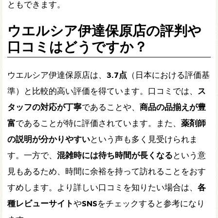
ともできます。
ウエルシア伊達保原店の評判や
口コミはどうですか？
ウエルシア伊達保原店は、
3.7点
（日本における評価基
準）と比較的高い評価を得ています。口コミでは、
ス
タッフの対応が丁寧
であることや、
商品の品揃えが豊
富
であることが特に評価されています。また、
薬剤師
の説明が分かりやすい
という声も多く見受けられま
す。一方で、
混雑時には待ち時間が長くなる
という意
見もあるため、時間に余裕を持って訪れることをおす
すめします。より詳しい口コミを知りたい場合は、
各
種レビューサイト
や
SNS
をチェックすると参考になり