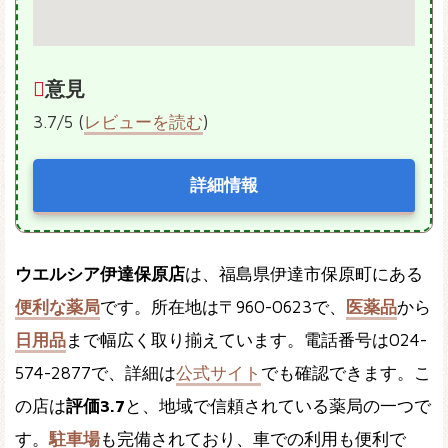
意見
3.7/5 (
レビューを読む
)
詳細情報
ウエルシア伊達保原店
は、福島県伊達市保原町にある
便利な薬局
です。所在地は〒960-0623で、
医薬品
から
日用品
まで幅広く取り揃えています。電話番号は024-
574-2877で、詳細は
公式サイト
でも確認できます。こ
の店は
評価3.7
と、地域で信頼されている薬局の一つで
す。
駐車場
も完備されており、車での利用も便利で