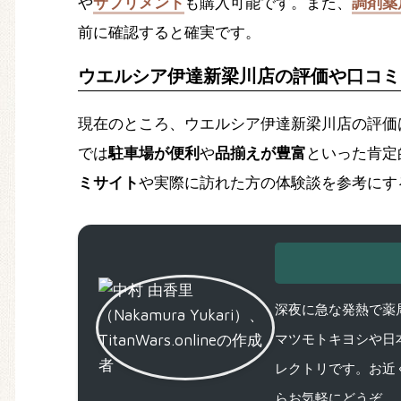
や
サプリメント
も購入可能です。また、
調剤薬
前に確認すると確実です。
ウエルシア伊達新梁川店の評価や口コミ
現在のところ、ウエルシア伊達新梁川店の評価
では
駐車場が便利
や
品揃えが豊富
といった肯定
ミサイト
や実際に訪れた方の体験談を参考にす
深夜に急な発熱で薬局
マツモトキヨシや日
レクトリです。お近
らお気軽にどうぞ。