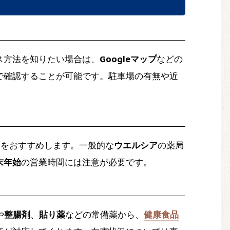
ス方法を知りたい場合は、
Googleマップ
などの
で確認することが可能です。駐車場の有無や近
とをおすすめします。一般的な
ウエルシア
の薬局
末年始
の営業時間には注意が必要です。
や
整腸剤
、
貼り薬
などの常備薬から、
健康食品