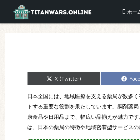
ホー
Share
Shar
X (Twitter)
Fac
on
on
日本全国には、地域医療を支える薬局が数多く
トする重要な役割を果たしています。調剤薬局
康食品や日用品まで、幅広い品揃えが魅力です
は、日本の薬局の特徴や地域密着型サービスの