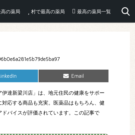
最高の薬局
村で最高の薬局
最高の薬局一覧
hare
Share
inkedIn
Email
on
on
ア伊達新梁川店」は、地元住民の健康をサポー
に対応する商品も充実。医薬品はもちろん、健
アドバイスが評価されています。この記事で