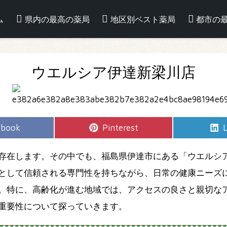
ム
県内の最高の薬局
地区別ベスト薬局
都市の
ウエルシア伊達新梁川店
e
Share
S
ebook
Pinterest
L
on
存在します。その中でも、福島県伊達市にある「ウエルシ
として信頼される専門性を持ちながら、日常の健康ニーズ
。特に、高齢化が進む地域では、アクセスの良さと親切な
重要性について探っていきます。