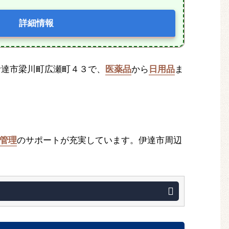
詳細情報
県伊達市梁川町広瀬町４３で、
医薬品
から
日用品
ま
管理
のサポートが充実しています。伊達市周辺