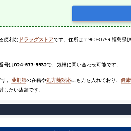
る便利な
ドラッグストア
です。住所は〒960-0759 福島
番号は
024-577-5532
で、気軽に問い合わせ可能です。
です。
薬剤師
の在籍や
処方箋対応
にも力を入れており、
健康
討したい店舗です。