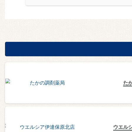
た
ウエル