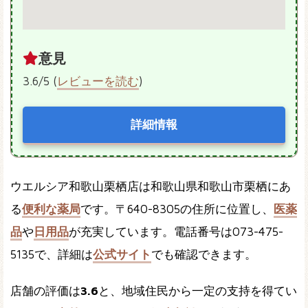
意見
3.6/5 (
レビューを読む
)
詳細情報
ウエルシア和歌山栗栖店は和歌山県和歌山市栗栖にあ
る
便利な薬局
です。〒640-8305の住所に位置し、
医薬
品
や
日用品
が充実しています。電話番号は073-475-
5135で、詳細は
公式サイト
でも確認できます。
店舗の評価は
3.6
と、地域住民から一定の支持を得てい