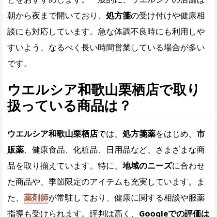
朝から夜まで開いており、
処方箋
の受け付けや健康相
談にも対応しています。急な体調不良時にも利用しや
すいよう、なるべく長い時間営業している場合が多い
です。
ウエルシア和歌山栗栖店で取り
扱っている商品は？
ウエルシア和歌山栗栖店
では、
処方箋薬
をはじめ、
市
販薬
、健康食品、化粧品、日用品など、さまざまな商
品を取り揃えています。特に、
地域のニーズ
に合わせ
た商品や、季節限定のアイテムも充実しています。ま
た、
薬剤師
が常駐しており、健康に関する相談や服薬
指導も受けられます。評判は高く、
Googleでの評価は