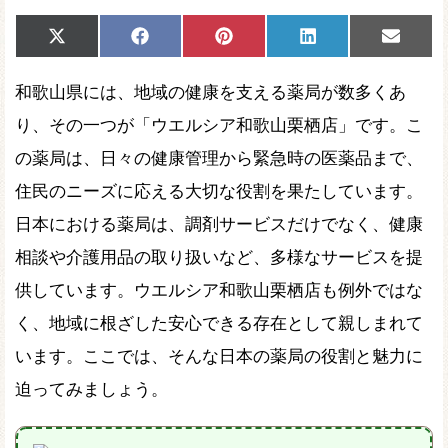
Share
Share
Share
Share
Share
X
Facebook
Pinterest
LinkedIn
Email
on
on
on
on
on
(Twitter)
和歌山県には、地域の健康を支える薬局が数多くあ
り、その一つが「ウエルシア和歌山栗栖店」です。こ
の薬局は、日々の健康管理から緊急時の医薬品まで、
住民のニーズに応える大切な役割を果たしています。
日本における薬局は、調剤サービスだけでなく、健康
相談や介護用品の取り扱いなど、多様なサービスを提
供しています。ウエルシア和歌山栗栖店も例外ではな
く、地域に根ざした安心できる存在として親しまれて
います。ここでは、そんな日本の薬局の役割と魅力に
迫ってみましょう。