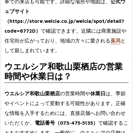
車での来店も可能です。詳細な場所や地図は、
公式ウ
ェブサイト
（https://store.welcia.co.jp/welcia/spot/detail?
code=6772D）
で確認できます。近隣には商業施設や
住宅街が広がっており、地域の方々に愛される
薬局
と
して親しまれています。
ウエルシア和歌山栗栖店の営業
時間や休業日は？
ウエルシア和歌山栗栖店
の営業時間や
休業日
は、季節
やイベントによって変動する可能性があります。正確
な情報を入手するためには、直接店舗へお問い合わせ
いただくか、
電話番号（073-475-5135）
で確認するこ
とをおすすめします。一般的に、ウエルシアの店舗は