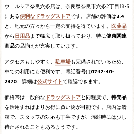
ウェルシア奈良六条店は、奈良県奈良市六条2丁目18-5
にある
便利なドラッグストア
です。店舗の評価は
3.4
と、地元の方々から一定の支持を得ています。
医薬品
から
日用品
まで幅広く取り扱っており、特に
健康関連
商品
の品揃えが充実しています。
アクセスもしやすく、
駐車場
も完備されているため、
車での利用にも便利です。電話番号は
0742-40-
2370
、詳細は
公式サイト
で確認できます。
価格帯は一般的な
ドラッグストア
と同程度で、
特売品
を活用すればよりお得に買い物が可能です。店内は清
潔で、スタッフの対応も丁寧ですが、混雑時には少し
待たされることもあるようです。