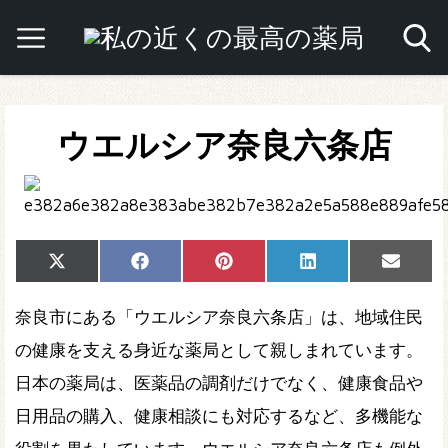
ウエルシア奈良六条店
Share
Share
Share
Share
Share
X
Facebook
Pinterest
LinkedIn
Email
on
on
on
on
on
(Twitter)
奈良市にある「ウエルシア奈良六条店」は、地域住民
の健康を支える身近な薬局として親しまれています。
日本の薬局は、医薬品の調剤だけでなく、健康食品や
日用品の購入、健康相談にも対応するなど、多機能な