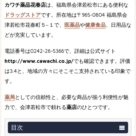
カワチ薬品花春店
は、福島県会津若松市にある便利な
ドラッグストア
です。所在地は〒965-0804 福島県会
津若松市花春町５−１で、
医薬品
や
健康食品
、日用品な
どが充実しています。
電話番号は0242-26-5366で、詳細は公式サイト
http://www.cawachi.co.jp/
でも確認できます。評価
は3.4と、地域の方々にそこそこ支持されている印象で
す。
薬局
としての信頼性と、必要な商品が揃う利便性が魅
力で、会津若松市で頼れる
薬店
のひとつです。
目次