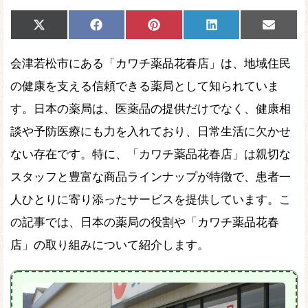
Share
Share
Share
Share
Share
X
Facebook
Pinterest
LinkedIn
Email
on
on
on
on
on
(Twitter)
会津若松市にある「カワチ薬品花春店」は、地域住民
の健康を支える信頼できる薬局として知られていま
す。日本の薬局は、医薬品の提供だけでなく、健康相
談や予防医療にも力を入れており、日常生活に欠かせ
ない存在です。特に、「カワチ薬品花春店」は親切な
スタッフと豊富な商品ラインナップが特徴で、患者一
人ひとりに寄り添ったサービスを提供しています。こ
の記事では、日本の薬局の役割や「カワチ薬品花春
店」の取り組みについて紹介します。