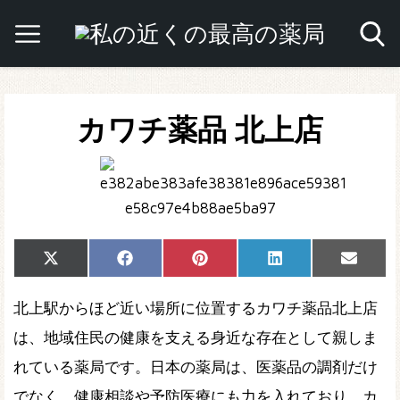
カワチ薬品 北上店
Share
Share
Share
Share
Share
X
Facebook
Pinterest
LinkedIn
Email
on
on
on
on
on
(Twitter)
北上駅からほど近い場所に位置するカワチ薬品北上店
は、地域住民の健康を支える身近な存在として親しま
れている薬局です。日本の薬局は、医薬品の調剤だけ
でなく、健康相談や予防医療にも力を入れており、カ