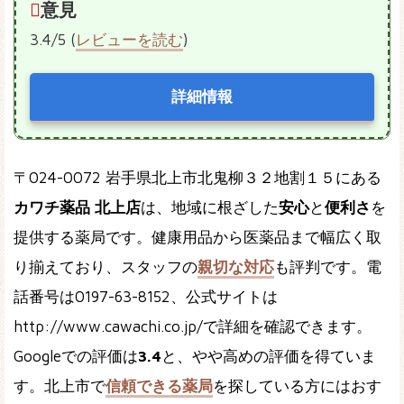
意見
3.4/5 (
レビューを読む
)
詳細情報
〒024-0072 岩手県北上市北鬼柳３２地割１５にある
カワチ薬品 北上店
は、地域に根ざした
安心
と
便利さ
を
提供する薬局です。健康用品から医薬品まで幅広く取
り揃えており、スタッフの
親切な対応
も評判です。電
話番号は0197-63-8152、公式サイトは
http://www.cawachi.co.jp/で詳細を確認できます。
Googleでの評価は
3.4
と、やや高めの評価を得ていま
す。北上市で
信頼できる薬局
を探している方にはおす