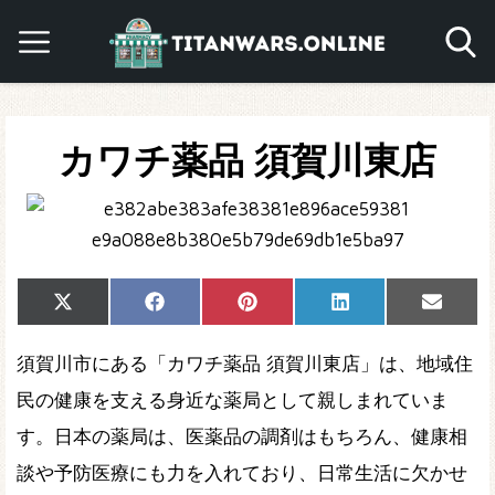
カワチ薬品 須賀川東店
Share
Share
Share
Share
Share
X
Facebook
Pinterest
LinkedIn
Email
on
on
on
on
on
(Twitter)
須賀川市にある「カワチ薬品 須賀川東店」は、地域住
民の健康を支える身近な薬局として親しまれていま
す。日本の薬局は、医薬品の調剤はもちろん、健康相
談や予防医療にも力を入れており、日常生活に欠かせ