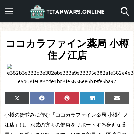
ココカラファイン薬局 小樽
住ノ江店
Share
Share
Share
Share
Share
X
Facebook
Pinterest
LinkedIn
Email
on
on
on
on
on
(Twitter)
小樽の街並みに佇む「ココカラファイン薬局 小樽住ノ
江店」は、地域の方々の健康をサポートする身近な薬