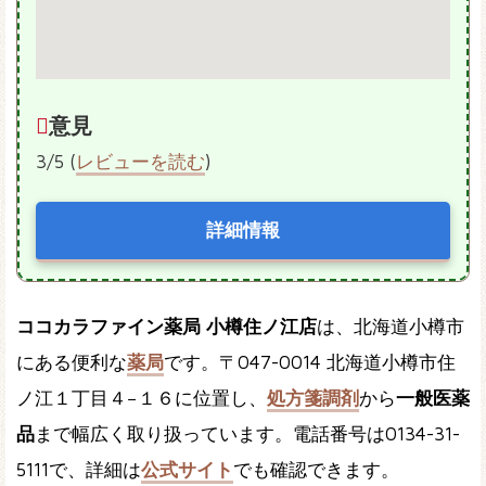
意見
3/5 (
レビューを読む
)
詳細情報
ココカラファイン薬局 小樽住ノ江店
は、北海道小樽市
にある便利な
薬局
です。〒047-0014 北海道小樽市住
ノ江１丁目４−１６に位置し、
処方箋調剤
から
一般医薬
品
まで幅広く取り扱っています。電話番号は0134-31-
5111で、詳細は
公式サイト
でも確認できます。