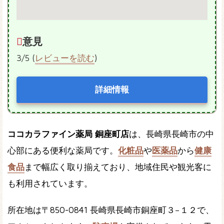
意見
3/5 (
レビューを読む
)
詳細情報
ココカラファイン薬局 銅座町店
は、長崎県長崎市の中
心部にある便利な薬局です。
化粧品
や
医薬品
から
健康
食品
まで幅広く取り揃えており、地域住民や観光客に
も利用されています。
所在地は〒850-0841 長崎県長崎市銅座町３−１２で、