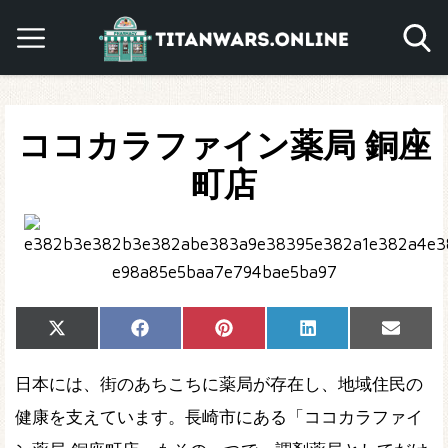
ココカラファイン薬局 銅座
町店
Share
Share
Share
Share
Share
X
Facebook
Pinterest
LinkedIn
Email
on
on
on
on
on
(Twitter)
日本には、街のあちこちに薬局が存在し、地域住民の
健康を支えています。長崎市にある「ココカラファイ