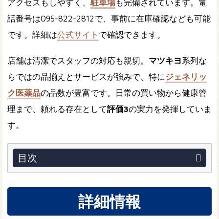
アクセスもしやすく、
駐車場
も完備されています。電
話番号は095-822-2812で、事前に在庫確認なども可能
です。詳細は
公式サイト
で確認できます。
店舗は清潔でスタッフの対応も親切。
マツキヨ
系列な
らではの品揃えとサービスが強みで、特に
ジェネリッ
ク医薬品
の品数が豊富です。日常の買い物から健康管
理まで、頼れる存在として
評価3
の実力を発揮していま
す。
目次
詳細情報