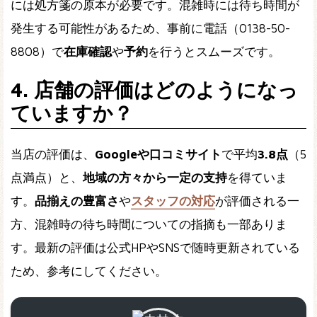
には処方箋の原本が必要です。混雑時には待ち時間が
発生する可能性があるため、事前に電話（0138-50-
8808）で
在庫確認
や
予約
を行うとスムーズです。
4. 店舗の評価はどのようになっ
ていますか？
当店の評価は、
Googleや口コミサイト
で平均
3.8点
（5
点満点）と、
地域の方々から一定の支持
を得ていま
す。
品揃えの豊富さ
や
スタッフの対応
が評価される一
方、混雑時の待ち時間についての指摘も一部ありま
す。最新の評価は公式HPやSNSで随時更新されている
ため、参考にしてください。