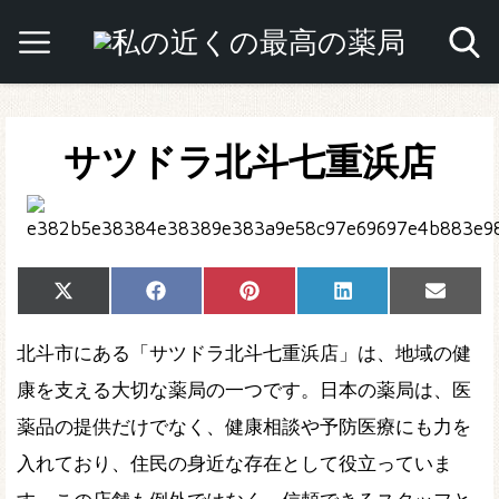
サツドラ北斗七重浜店
Share
Share
Share
Share
Share
X
Facebook
Pinterest
LinkedIn
Email
on
on
on
on
on
(Twitter)
北斗市にある「サツドラ北斗七重浜店」は、地域の健
康を支える大切な薬局の一つです。日本の薬局は、医
薬品の提供だけでなく、健康相談や予防医療にも力を
入れており、住民の身近な存在として役立っていま