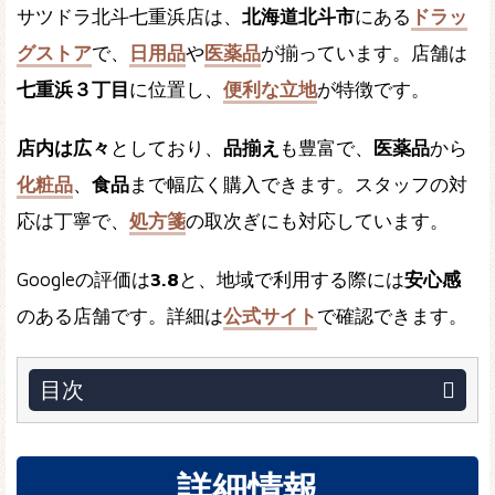
サツドラ北斗七重浜店は、
北海道北斗市
にある
ドラッ
グストア
で、
日用品
や
医薬品
が揃っています。店舗は
七重浜３丁目
に位置し、
便利な立地
が特徴です。
店内は広々
としており、
品揃え
も豊富で、
医薬品
から
化粧品
、
食品
まで幅広く購入できます。スタッフの対
応は丁寧で、
処方箋
の取次ぎにも対応しています。
Googleの評価は
3.8
と、地域で利用する際には
安心感
のある店舗です。詳細は
公式サイト
で確認できます。
目次
詳細情報