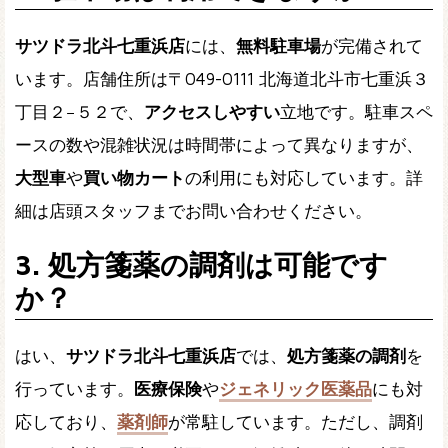
サツドラ北斗七重浜店
には、
無料駐車場
が完備されて
います。店舗住所は〒049-0111 北海道北斗市七重浜３
丁目２−５２で、
アクセスしやすい
立地です。駐車スペ
ースの数や混雑状況は時間帯によって異なりますが、
大型車
や
買い物カート
の利用にも対応しています。詳
細は店頭スタッフまでお問い合わせください。
3. 処方箋薬の調剤は可能です
か？
はい、
サツドラ北斗七重浜店
では、
処方箋薬の調剤
を
行っています。
医療保険
や
ジェネリック医薬品
にも対
応しており、
薬剤師
が常駐しています。ただし、調剤