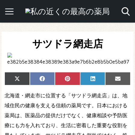
サツドラ網走店
Share
Share
Share
Share
Share
X
Facebook
Pinterest
LinkedIn
Email
on
on
on
on
on
(Twitter)
北海道・網走市に位置する「サツドラ網走店」は、地
域住民の健康を支える信頼の薬局です。日本における
薬局は、医薬品の提供だけでなく、健康相談や予防医
療にも力を入れており、生活に密着した重要な役割を