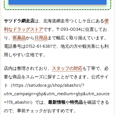
サツドラ網走店
は、北海道網走市つくしケ丘にある
便
利なドラッグストア
です。〒093-0034に位置してお
り、
医薬品
から
日用品
まで幅広く取り揃えています。
電話番号は0152-61-6361で、地元の方や観光客にも利
用しやすい立地です。
店内は整理されており、
スタッフの対応
も丁寧で、必
要な商品をスムーズに探すことができます。公式サイ
ト（https://satudora.jp/shop/abashiri/?
utm_campaign=gbp&utm_medium=gbp&utm_source
=119_abashiri）では、
最新情報
や
特売品
を確認できる
ので、事前チェックがおすすめです。