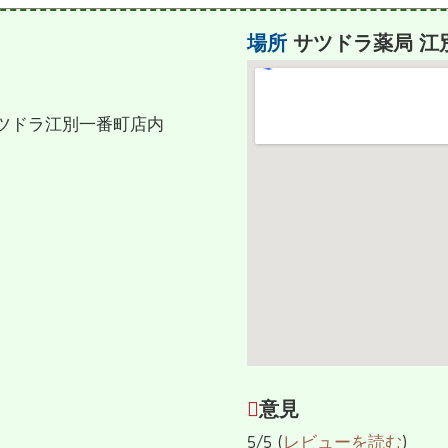
場所
サツドラ薬局 江
 サツドラ江別一番町店内
意見
5/5 (
レビューを読む
)