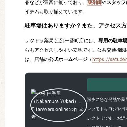
品などが豊富に揃っており、
薬剤師
や
スタッフ
イテム
も取り揃えています。
駐車場はありますか？また、アクセス方
サツドラ薬局 江別一番町店には、
専用の駐車
らもアクセスしやすい立地です。公共交通機関
は、店舗の
公式ホームページ
（
https://satudo
深夜に急な発熱で薬局
マツモトキヨシや日
レクトリです。お近