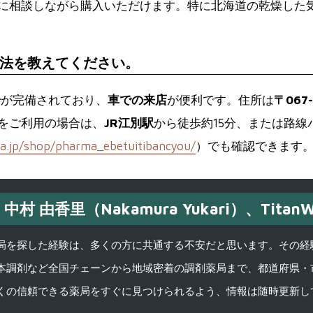
に相談しながら購入いただけます。特に北海道の乾燥した
法を教えてください。
場
が完備されており、
車での来店
が便利です。住所は
〒067
をご利用の場合は、
JR江別駅
から徒歩約15分、または路
ra.jp/shop/pharma_ebetuitibancyou/
）でも確認できます
中村 由香里（Nakamura Yukari）、TitanW
を探した経験は、多くの方に共通する不安だと思います。その経験がきっかけ
本調剤など全国チェーンから地域密着の調剤薬局まで、都道府県・
くの信頼できる薬局をすぐに見つけられるよう、情報は随時更新し