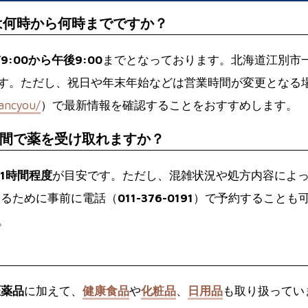
は何時から何時までですか？
9:00から午後9:00
までとなっております。北海道江別市
す。ただし、祝日や年末年始などは営業時間が変更となる
bancyou/
）で最新情報を確認することをおすすめします。
間で薬を受け取れますか？
～1時間程度
が目安です。ただし、混雑状況や処方内容によ
するために事前に電話（
011-376-0191
）で予約することも
。
医薬品
に加えて、
健康食品
や
化粧品
、
日用品
も取り扱ってい