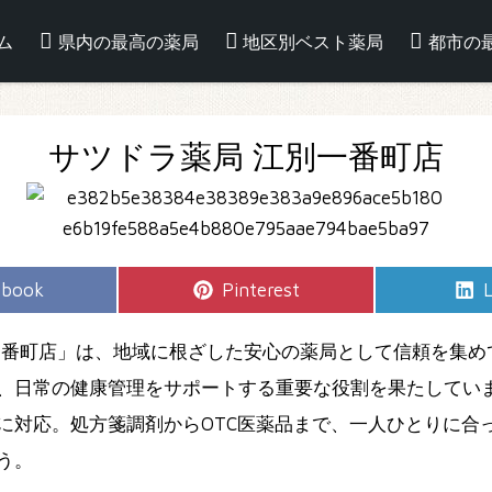
ム
県内の最高の薬局
地区別ベスト薬局
都市の
サツドラ薬局 江別一番町店
e
Share
S
ebook
Pinterest
L
on
一番町店」は、地域に根ざした安心の薬局として信頼を集め
、日常の健康管理をサポートする重要な役割を果たしてい
に対応。処方箋調剤からOTC医薬品まで、一人ひとりに合
う。