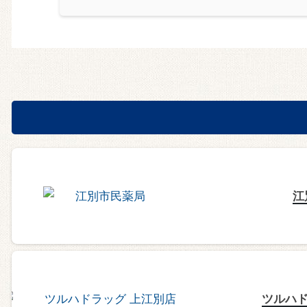
江
ツルハド