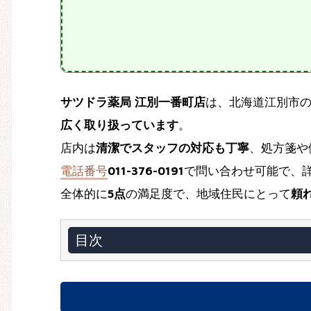
サツドラ薬局 江別一番町店
は、北海道江別市
広く取り扱っています
。
店内は
清潔でスタッフの対応も丁寧
、処方箋や
電話番号
011-376-0191
で問い合わせ可能で、
全体的に
5点
の満足度で、地域住民にとって
頼
目次