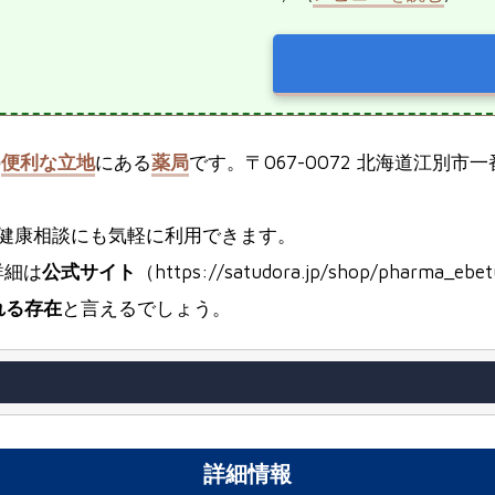
の
便利な立地
にある
薬局
です。〒067-0072 北海道江別市
健康相談にも気軽に利用できます。
詳細は
公式サイト
（https://satudora.jp/shop/pharma
れる存在
と言えるでしょう。
詳細情報