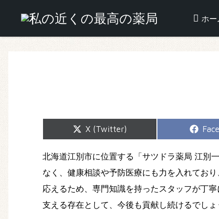
ホー
Share
Shar
X (Twitter)
Fac
on
on
北海道江別市に位置する「サツドラ薬局 江別
なく、健康相談や予防医療にも力を入れており
応えるため、専門知識を持ったスタッフが丁寧
支える存在として、今後も貢献し続けるでしょ